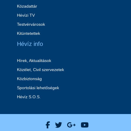
Közadattár
Hévízi TV
Testvérvárosok
Kitüntetettek
Hévíz info
Hírek, Aktualitások
Közélet, Civil szervezetek
Közbiztonság
Sportolási lehetőségek
Hévíz S.O.S.
Hévíz Város Facebook
Hévíz Város X
Hévíz Város Goog
Hévíz Város 