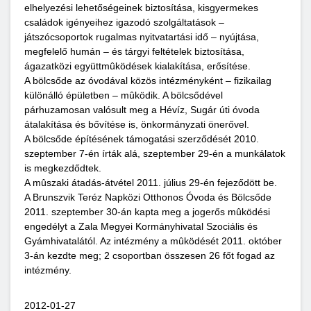
elhelyezési lehetőségeinek biztosítása, kisgyermekes
családok igényeihez igazodó szolgáltatások –
játszócsoportok rugalmas nyitvatartási idő – nyújtása,
megfelelő humán – és tárgyi feltételek biztosítása,
ágazatközi együttmûködések kialakítása, erősítése.
A bölcsőde az óvodával közös intézményként – fizikailag
különálló épületben – mûködik. A bölcsődével
párhuzamosan valósult meg a Hévíz, Sugár úti óvoda
átalakítása és bővítése is, önkormányzati önerővel.
A bölcsőde építésének támogatási szerződését 2010.
szeptember 7-én írták alá, szeptember 29-én a munkálatok
is megkezdődtek.
A mûszaki átadás-átvétel 2011. július 29-én fejeződött be.
A Brunszvik Teréz Napközi Otthonos Óvoda és Bölcsőde
2011. szeptember 30-án kapta meg a jogerős mûködési
engedélyt a Zala Megyei Kormányhivatal Szociális és
Gyámhivatalától. Az intézmény a mûködését 2011. október
3-án kezdte meg; 2 csoportban összesen 26 főt fogad az
intézmény.
2012-01-27