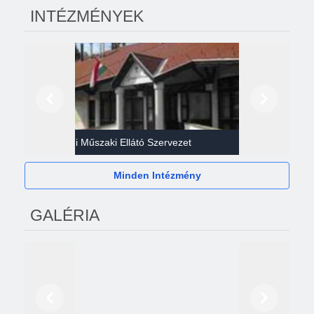
INTÉZMÉNYEK
Előző
Következő
Gazdasági Műszaki Ellátó Szervezet
Héví
Minden Intézmény
GALÉRIA
Előző
Következő