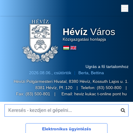
Me
Hévíz
Város
Közigazgatási honlapja
Ugrás a fő tartalomhoz
2026.08.06., csütörtök
Berta, Bettina
Hévízi Polgármesteri Hivatal, 8380 Hévíz, Kossuth Lajos u. 1.
8381 Hévíz, Pf.:120
Telefon:
(83) 500-800
Fax: (83) 500-801
Email:
heviz kukac t-online pont hu
Keresés - kezdjen el gépelni...
Elektronikus ügyintézés