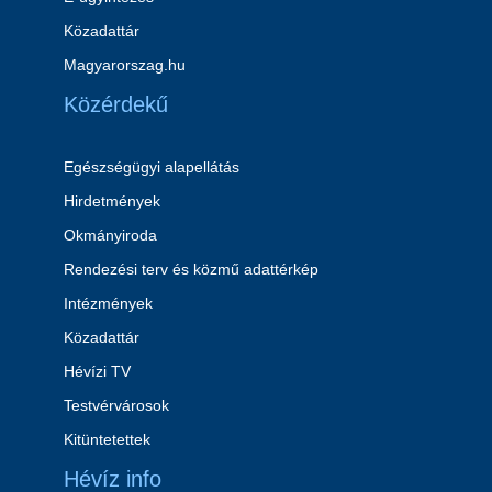
Közadattár
Magyarorszag.hu
Közérdekű
Egészségügyi alapellátás
Hirdetmények
Okmányiroda
Rendezési terv és közmű adattérkép
Intézmények
Közadattár
Hévízi TV
Testvérvárosok
Kitüntetettek
Hévíz info