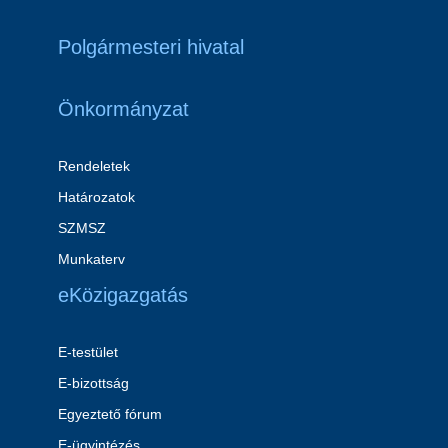
Polgármesteri hivatal
Önkormányzat
Rendeletek
Határozatok
SZMSZ
Munkaterv
eKözigazgatás
E-testület
E-bizottság
Egyeztető fórum
E-ügyintézés