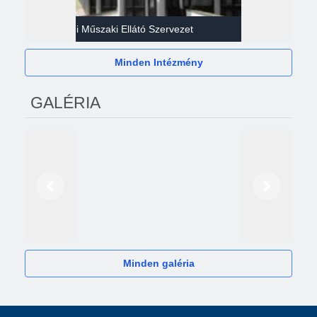
Gazdasági Műszaki Ellátó Szervezet
Héví
Minden Intézmény
GALÉRIA
Előző
Következő
2024
Minden galéria