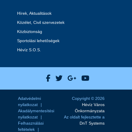
Hírek, Aktualitások
Közélet, Civil szervezetek
Közbiztonság
Sportolási lehetőségek
Hévíz S.O.S.
Hévíz Város Facebook
Hévíz Város X
Hévíz Város Goog
Hévíz Város 
Adatvédelmi
Copyright © 2026
nyilatkozat
Hévíz Város
Akadálymentesítési
Önkormányzata
nyilatkozat
Az oldalt fejlesztette a
Felhasználási
DnT Systems
feltételek