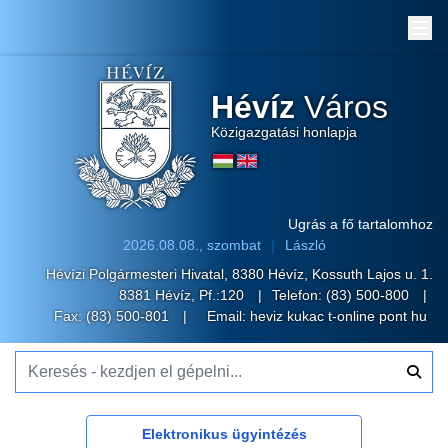
Me
Hévíz
Város
Közigazgatási honlapja
Ugrás a fő tartalomhoz
2026.08.08., szombat
László
Hévízi Polgármesteri Hivatal, 8380 Hévíz, Kossuth Lajos u. 1.
8381 Hévíz, Pf.:120
Telefon:
(83) 500-800
Fax: (83) 500-801
Email:
heviz kukac t-online pont hu
Keresés - kezdjen el gépelni...
Elektronikus ügyintézés