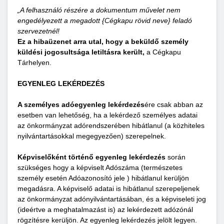
„A felhasználó részére a dokumentum művelet nem
engedélyezett a megadott {Cégkapu rövid neve} feladó
szervezetnél!
Ez a hibaüzenet arra utal, hogy a beküldő személy
küldési jogosultsága letiltásra került,
a Cégkapu
Tárhelyen.
EGYENLEG LEKÉRDEZÉS
A személyes adóegyenleg lekérdezés
ére csak abban az
esetben van lehetőség, ha a lekérdező személyes adatai
az önkormányzat adórendszerében hibátlanul (a közhiteles
nyilvántartásokkal megegyezően) szerepelnek.
Képviselőként történő egyenleg lekérdezés
során
szükséges hogy a képviselt Adószáma (természetes
személy esetén Adóazonosító jele ) hibátlanul kerüljön
megadásra. A képviselő adatai is hibátlanul szerepeljenek
az önkormányzat adónyilvántartásában, és a képviseleti jog
(ideértve a meghatalmazást is) az lekérdezett adózónál
rögzítésre kerüljön. Az egyenleg lekérdezés jelölt legyen.