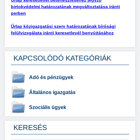
Űrlap keresetlevél beterjesztéséhez jegyző
birtokvédelmi határozatának megváltoztatása iránti
perben
Űrlap közigazgatási szerv határozatának bírósági
felülvizsgálata iránti keresetlevél benyújtásához
KAPCSOLÓDÓ KATEGÓRIÁK
Adó és pénzügyek
Általános igazgatás
Szociális ügyek
KERESÉS