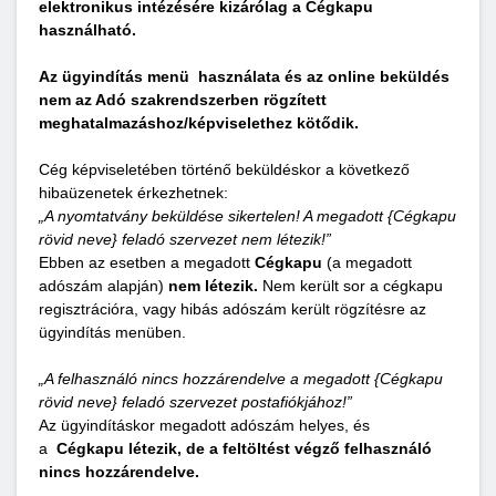
elektronikus intézésére kizárólag a Cégkapu
használható.
Az ügyindítás menü használata és az online beküldés
nem az Adó szakrendszerben rögzített
meghatalmazáshoz/képviselethez kötődik.
Cég képviseletében történő beküldéskor a következő
hibaüzenetek érkezhetnek:
„A nyomtatvány beküldése sikertelen! A megadott {Cégkapu
rövid neve} feladó szervezet nem létezik!”
Ebben az esetben a megadott
Cégkapu
(a megadott
adószám alapján)
nem létezik.
Nem került sor a cégkapu
regisztrációra, vagy hibás adószám került rögzítésre az
ügyindítás menüben.
„A felhasználó nincs hozzárendelve a megadott {Cégkapu
rövid neve} feladó szervezet postafiókjához!”
Az ügyindításkor megadott adószám helyes, és
a
Cégkapu létezik, de a feltöltést végző felhasználó
nincs hozzárendelve.