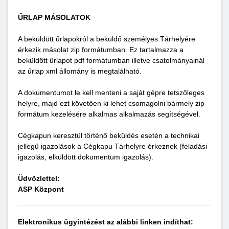
ŰRLAP MÁSOLATOK
A beküldött űrlapokról a beküldő személyes Tárhelyére
érkezik másolat zip formátumban. Ez tartalmazza a
beküldött űrlapot pdf formátumban illetve csatolmányainál
az űrlap xml állomány is megtalálható.
A dokumentumot le kell menteni a saját gépre tetszőleges
helyre, majd ezt követően ki lehet csomagolni bármely zip
formátum kezelésére alkalmas alkalmazás segítségével.
Cégkapun keresztül történő beküldés esetén a technikai
jellegű igazolások a Cégkapu Tárhelyre érkeznek (feladási
igazolás, elküldött dokumentum igazolás).
Üdvözlettel:
ASP Központ
Elektronikus ügyintézést az alábbi linken indíthat: