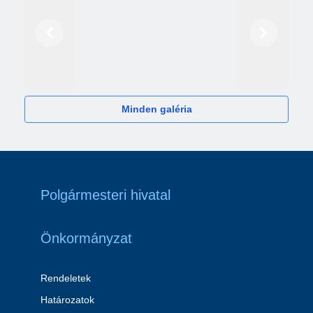
Előző
Következő
2024
Minden galéria
Polgármesteri hivatal
Önkormányzat
Rendeletek
Határozatok