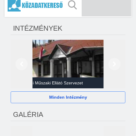
INTÉZMÉNYEK
Előző
Következő
Gazdasági Műszaki Ellátó Szervezet
Héví
Minden Intézmény
GALÉRIA