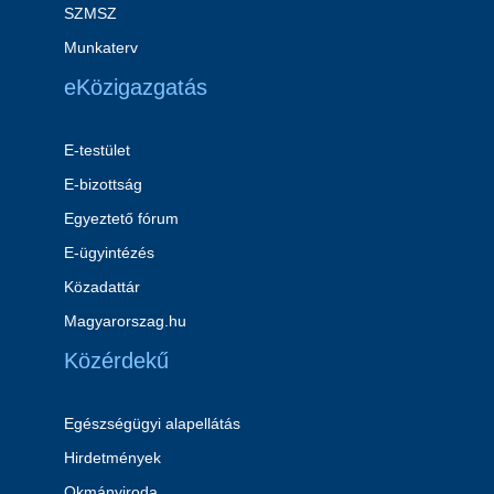
SZMSZ
Munkaterv
eKözigazgatás
E-testület
E-bizottság
Egyeztető fórum
E-ügyintézés
Közadattár
Magyarorszag.hu
Közérdekű
Egészségügyi alapellátás
Hirdetmények
Okmányiroda