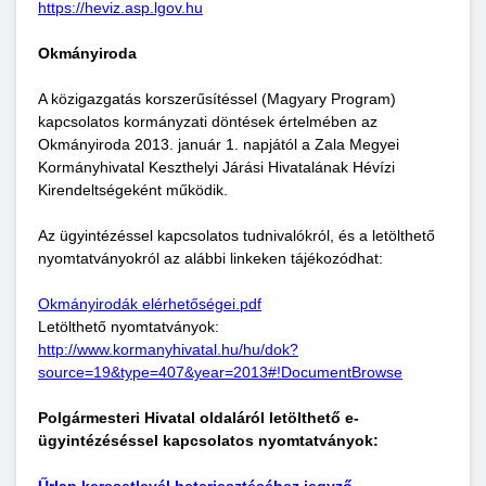
https://heviz.asp.lgov.hu
Okmányiroda
A közigazgatás korszerűsítéssel (Magyary Program)
kapcsolatos kormányzati döntések értelmében az
Okmányiroda 2013. január 1. napjától a Zala Megyei
Kormányhivatal Keszthelyi Járási Hivatalának Hévízi
Kirendeltségeként működik.
Az ügyintézéssel kapcsolatos tudnivalókról, és a letölthető
nyomtatványokról az alábbi linkeken tájékozódhat:
Okmányirodák elérhetőségei.pdf
Letölthető nyomtatványok:
http://www.kormanyhivatal.hu/hu/dok?
source=19&type=407&year=2013#!DocumentBrowse
Polgármesteri Hivatal oldaláról letölthető e-
ügyintézéséssel kapcsolatos nyomtatványok: