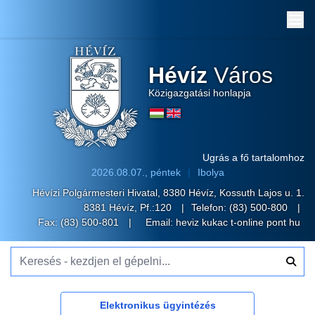
Me
Hévíz
Város
Közigazgatási honlapja
Ugrás a fő tartalomhoz
2026.08.07., péntek
Ibolya
Hévízi Polgármesteri Hivatal, 8380 Hévíz, Kossuth Lajos u. 1.
8381 Hévíz, Pf.:120
Telefon:
(83) 500-800
Fax: (83) 500-801
Email:
heviz kukac t-online pont hu
Keresés - kezdjen el gépelni...
Elektronikus ügyintézés