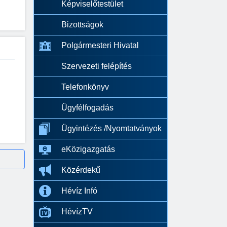
Képviselőtestület
Bizottságok
Polgármesteri Hivatal
Szervezeti felépítés
Telefonkönyv
Ügyfélfogadás
Ügyintézés /Nyomtatványok
eKözigazgatás
Közérdekű
Hévíz Infó
HévízTV