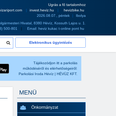
Ugrás a fő tartalomhoz
vizariport.com
invest.heviz.hu
hevizbike.hu
2026.08.07., péntek
Ibolya
olgármesteri Hivatal, 8380 Hévíz, Kossuth Lajos u. 1.
83) 500-801
Email:
heviz kukac t-online pont hu
Elektronikus ügyintézés
Tájékozódjon itt a parkolás
működéséről és elérhetőségeiről:
Parkolási Iroda Hévíz | HÉVÜZ KFT.
MENÜ
Önkormányzat