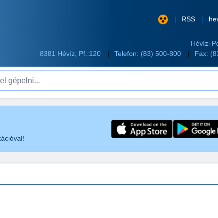
RSS
he
Hévízi P
8381 Hévíz, Pf.:120
Telefon:
(83) 500-800
Fax: (
pelni...
ációval!