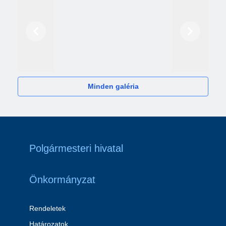
Előző
Következő
2024
Minden galéria
Polgármesteri hivatal
Önkormányzat
Rendeletek
Határozatok