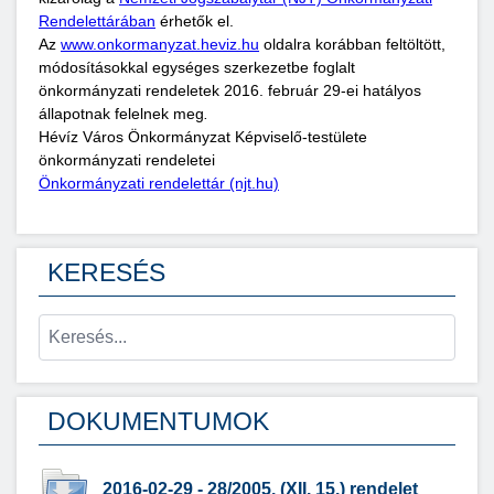
Rendelettárában
érhetők el.
Az
www.onkormanyzat.heviz.hu
oldalra korábban feltöltött,
módosításokkal egységes szerkezetbe foglalt
önkormányzati rendeletek 2016. február 29-ei hatályos
állapotnak felelnek meg
.
Hévíz Város Önkormányzat Képviselő-testülete
önkormányzati rendeletei
Önkormányzati rendelettár (njt.hu)
KERESÉS
DOKUMENTUMOK
2016-02-29 - 28/2005. (XII. 15.) rendelet