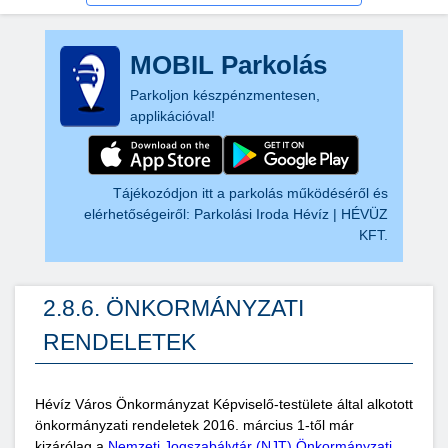
MOBIL Parkolás
Parkoljon készpénzmentesen,
applikációval!
Tájékozódjon itt a parkolás működéséről és
elérhetőségeiről:
Parkolási Iroda Hévíz | HÉVÜZ
KFT.
2.8.6. ÖNKORMÁNYZATI
RENDELETEK
Hévíz Város Önkormányzat Képviselő-testülete által alkotott
önkormányzati rendeletek 2016. március 1-től már
kizárólag a
Nemzeti Jogszabálytár (NJT) Önkormányzati