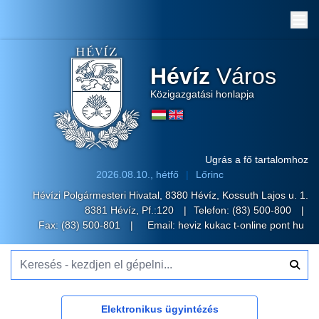
Me
Hévíz
Város
Közigazgatási honlapja
Ugrás a fő tartalomhoz
2026.08.10., hétfő
Lőrinc
Hévízi Polgármesteri Hivatal, 8380 Hévíz, Kossuth Lajos u. 1.
8381 Hévíz, Pf.:120
Telefon:
(83) 500-800
Fax: (83) 500-801
Email:
heviz kukac t-online pont hu
Keresés - kezdjen el gépelni...
Elektronikus ügyintézés