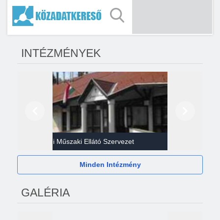
INTÉZMÉNYEK
Előző
Következő
Gazdasági Műszaki Ellátó Szervezet
Héví
Minden Intézmény
GALÉRIA