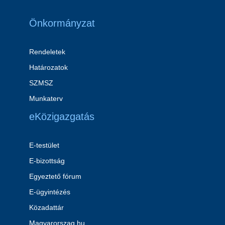
Önkormányzat
Rendeletek
Határozatok
SZMSZ
Munkaterv
eKözigazgatás
E-testület
E-bizottság
Egyeztető fórum
E-ügyintézés
Közadattár
Magyarorszag.hu