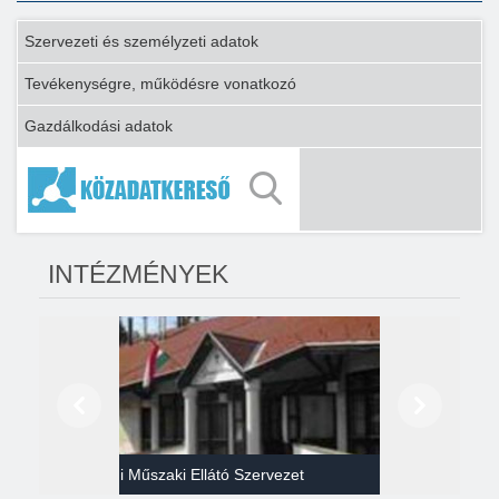
Szervezeti és személyzeti adatok
Tevékenységre, működésre vonatkozó
Gazdálkodási adatok
INTÉZMÉNYEK
Előző
Következő
Gazdasági Műszaki Ellátó Szervezet
Héví