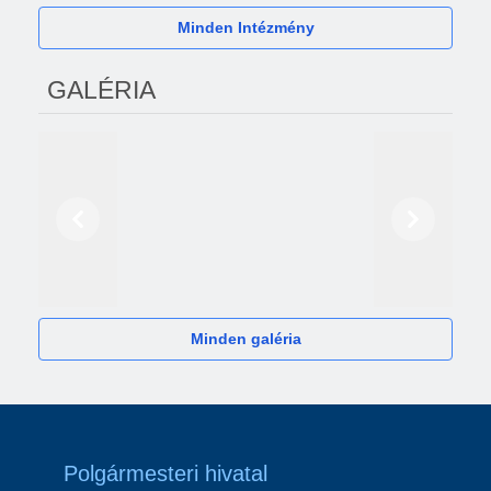
Minden Intézmény
GALÉRIA
Előző
Következő
2024
Minden galéria
Polgármesteri hivatal