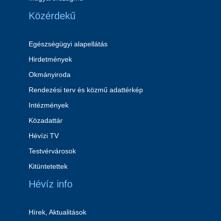
Közérdekű
Egészségügyi alapellátás
Hirdetmények
Okmányiroda
Rendezési terv és közmű adattérkép
Intézmények
Közadattár
Hévízi TV
Testvérvárosok
Kitüntetettek
Hévíz info
Hírek, Aktualitások