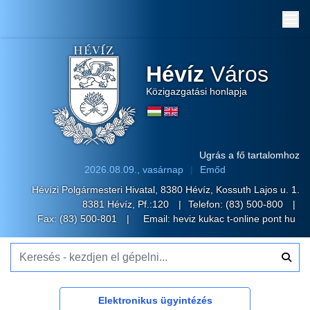
Me
Hévíz
Város
Közigazgatási honlapja
Ugrás a fő tartalomhoz
2026.08.09., vasárnap
Emőd
Hévízi Polgármesteri Hivatal, 8380 Hévíz, Kossuth Lajos u. 1.
8381 Hévíz, Pf.:120
Telefon:
(83) 500-800
Fax: (83) 500-801
Email:
heviz kukac t-online pont hu
Keresés - kezdjen el gépelni...
Elektronikus ügyintézés