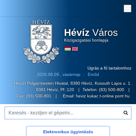
Me
Hévíz
Város
Közigazgatási honlapja
Ugrás a fő tartalomhoz
2026.08.09., vasárnap
Emőd
Hévízi Polgármesteri Hivatal, 8380 Hévíz, Kossuth Lajos u. 1.
8381 Hévíz, Pf.:120
Telefon:
(83) 500-800
Fax: (83) 500-801
Email:
heviz kukac t-online pont hu
Keresés - kezdjen el gépelni...
Elektronikus ügyintézés