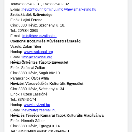
Tel/fax: 83/540-131, Fax: 83/540-132
E-mail:
heviz@tourinform.hu
,
info@hevizmarketing.hu
Szobakiadók Szövetsége
Elnök: Lajkó Ferenc
Cím: 8380 Hévíz, Széchenyi u. 18.
Tel.: 20/384-3865
E-mail:
info@hevizszallas.hu
Csokonai Irodalmi és Mûvészeti Társaság
Vezető: Zalán Tibor
Honlap:
www.csokonai.org
E-mail:
info@csokonai.org
Hévízi Önkéntes Tûzoltó Egyesület
Elnök: Strázsai Zoltán
Cím: 8380 Hévíz, Sugár köz 10.
Parancsnok: Ötvös Attila
Hévízért Városvédő és Kulturális Egyesület
Cím: 8380 Hévíz, Széchenyi u. 34.
Elnök: Füzesi Lászlóné
Tel.: 83/343-174
Honlap:
www.hevizert.hu
E-mail:
hevizert@freemail.hu
Hévíz és Térsége Kamarai Tagok Kulturális Alapítványa
Elnök: Németh Gábor
Cím: 8380 Hévíz, Egregyi u. 14.
Tel.: 83/340-869 mobil: 20/536-69-61