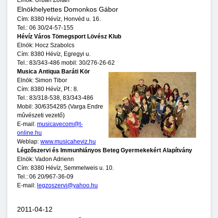
Elnök: Urbán Zoltán
Elnökhelyettes Domonkos Gábor
Cím: 8380 Hévíz, Honvéd u. 16.
Tel.: 06 30/24-57-155
Hévíz Város Tömegsport Lövész Klub
Elnök: Hocz Szabolcs
Cím: 8380 Hévíz, Egregyi u.
Tel.: 83/343-486 mobil: 30/276-26-62
Musica Antiqua Baráti Kör
Elnök: Simon Tibor
Cím: 8380 Hévíz, Pf.: 8.
Tel.: 83/318-538, 83/343-486
Mobil: 30/6354285 (Varga Endre
mûvészeti vezető)
E-mail:
musicavecom@t-
online.hu
Weblap:
www.musicaheviz.hu
Légzőszervi és Immunhiányos Beteg Gyermekekért Alapítvány
Elnök: Vadon Adrienn
Cím: 8380 Hévíz, Semmelweis u. 10.
Tel.: 06 20/967-36-09
E-mail:
legzoszervi@yahoo.hu
2011-04-12