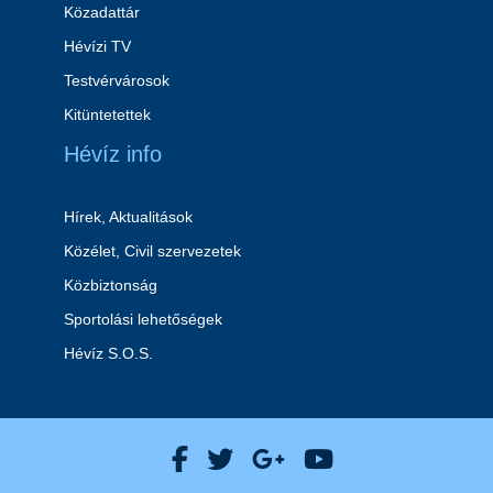
Közadattár
Hévízi TV
Testvérvárosok
Kitüntetettek
Hévíz info
Hírek, Aktualitások
Közélet, Civil szervezetek
Közbiztonság
Sportolási lehetőségek
Hévíz S.O.S.
Hévíz Város Facebook
Hévíz Város X
Hévíz Város Goog
Hévíz Város 