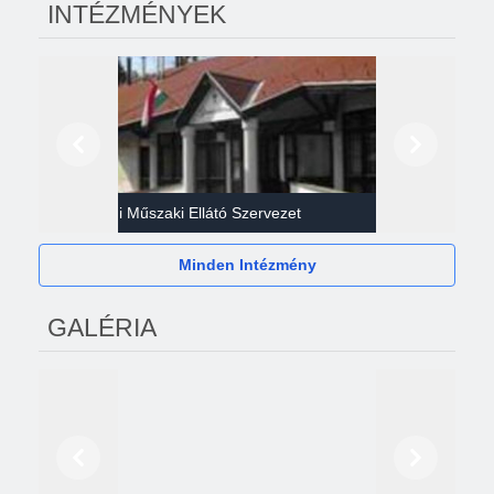
INTÉZMÉNYEK
Előző
Következő
Gazdasági Műszaki Ellátó Szervezet
Héví
Minden Intézmény
GALÉRIA
Előző
Következő