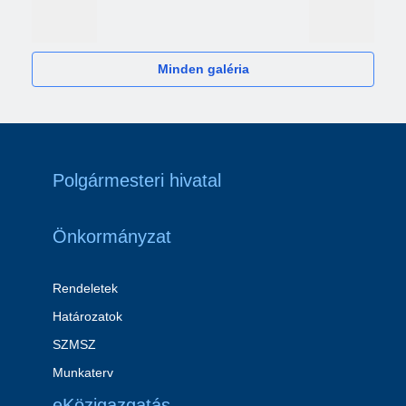
2024
Minden galéria
Polgármesteri hivatal
Önkormányzat
Rendeletek
Határozatok
SZMSZ
Munkaterv
eKözigazgatás