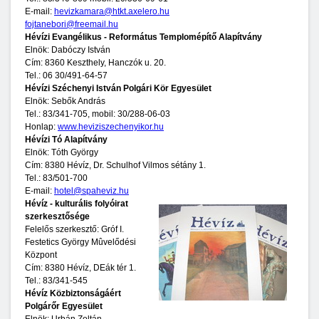
E-mail:
hevizkamara@htkt.axelero.hu
fojtanebori@freemail.hu
Hévízi Evangélikus - Református Templomépítő Alapítvány
Elnök: Dabóczy István
Cím: 8360 Keszthely, Hanczók u. 20.
Tel.: 06 30/491-64-57
Hévízi Széchenyi István Polgári Kör Egyesület
Elnök: Sebők András
Tel.: 83/341-705, mobil: 30/288-06-03
Honlap:
www.heviziszechenyikor.hu
Hévízi Tó Alapítvány
Elnök: Tóth György
Cím: 8380 Hévíz, Dr. Schulhof Vilmos sétány 1.
Tel.: 83/501-700
E-mail:
hotel@spaheviz.hu
Hévíz - kulturális folyóirat
szerkesztősége
Felelős szerkesztő: Gróf I.
Festetics György Mûvelődési
Központ
Cím: 8380 Hévíz, DEák tér 1.
Tel.: 83/341-545
Hévíz Közbiztonságáért
Polgárőr Egyesület