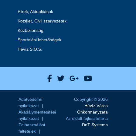
Hírek, Aktualitások
Közélet, Civil szervezetek
Közbiztonság
Sportolási lehetőségek
Hévíz S.O.S.
Hévíz Város Facebook
Hévíz Város X
Hévíz Város Goog
Hévíz Város 
Adatvédelmi
Copyright © 2026
nyilatkozat
Hévíz Város
Akadálymentesítési
Önkormányzata
nyilatkozat
Az oldalt fejlesztette a
Felhasználási
DnT Systems
feltételek