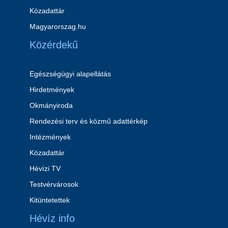
Közadattár
Magyarorszag.hu
Közérdekű
Egészségügyi alapellátás
Hirdetmények
Okmányiroda
Rendezési terv és közmű adattérkép
Intézmények
Közadattár
Hévízi TV
Testvérvárosok
Kitüntetettek
Hévíz info