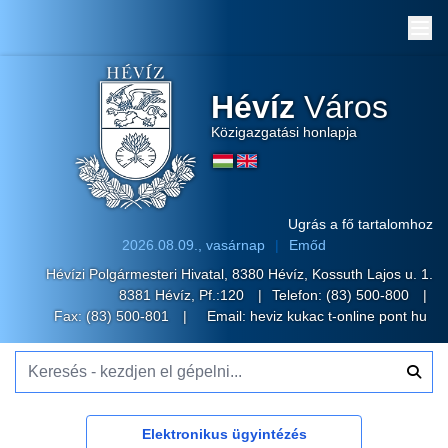
Me
Hévíz
Város
Közigazgatási honlapja
Ugrás a fő tartalomhoz
2026.08.09., vasárnap
Emőd
Hévízi Polgármesteri Hivatal, 8380 Hévíz, Kossuth Lajos u. 1.
8381 Hévíz, Pf.:120
Telefon:
(83) 500-800
Fax: (83) 500-801
Email:
heviz kukac t-online pont hu
Keresés - kezdjen el gépelni...
Elektronikus ügyintézés