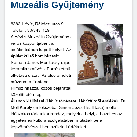
Muzeális Gyűjtemény
8383 Hévíz, Rákóczi utca 9.
Telefon. 83/343-419
A Hévízi Muzeális Gyűjtemény a
város központjában, a
sétálóutcában kapott helyet. Az
épület külső homlokzatát
Németh János Munkácsy-díjas
keramikusművész Forrás című
alkotása díszíti. Az első emeleti
múzeum a Fontana
Filmszínházzal közös bejárattal
közelíthető meg.
Állandó kiállításai (Hévíz története, Hévízfürdői emlékek, Dr.
Moll Károly emlékszoba, Simon József kiállítása) mellett
időszakos tárlatokat rendez, melyek a helyi, a hazai és az
egyetemes kultúra szolgálatában mutatják be a
képzőművészet ben született értékeket.