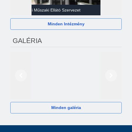
Gazdasági Műszaki Ellátó Szervezet
Héví
Minden Intézmény
GALÉRIA
Előző
Következő
2024
Minden galéria