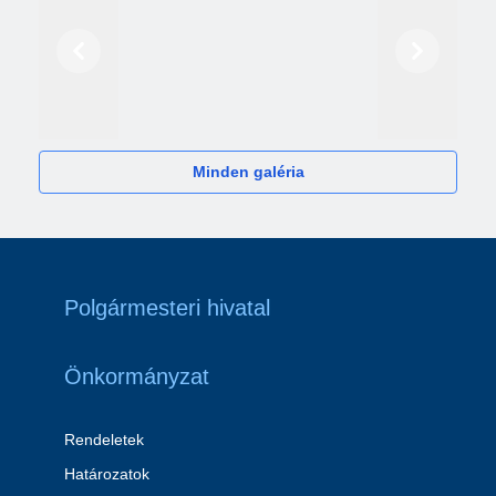
Előző
Következő
2024
Minden galéria
Polgármesteri hivatal
Önkormányzat
Rendeletek
Határozatok