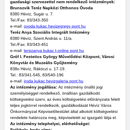
gazdasági szervezettel nem rendelkező intézmények:
Brunszvik Teréz Napközi Otthonos Óvoda
8380 Hévíz, Sugár u. 7.
Tel./Fax: 83/343-350
e-mail:
ovoda kukac hevizegregy pont hu
Teréz Anya Szociális Integrált Intézmény
8380 Hévíz, Szent András u. 11/a.
Tel./Fax: 83/343-451
e-mail:
terezanya kukac t-online pont hu
Gróf I. Festetics György Művelődési Központ, Városi
Könyvtár és Muzeális Gyűjtemény
838o Hévíz, Rákóczi u. 17-19.
Tel.: 83/341-545, 83/540-196
e-mail:
iroda kukac hevizgaleria pont hu
Az intézmény jogállása:
Az intézmény önálló jogi
személyiséggel rendelkező, önállóan gazdálkodó
költségvetési szerv, az éves költségvetési előirányzata felett
teljes jogkörrel rendelkezik, gazdálkodását Hévíz Város
Önkormányzat Képviselőtestület által alkotott költségvetési
rendelete határozza meg, képviseletét az igazgató látja el.
Az intézmény telephelyei, elérhetőségei:
Székhely, Iroda
címe: