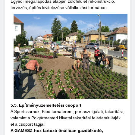
Egyedi megállapodás alapján zöldfelület rekonstrukció,
tervezés, építés kivitelezése vállalkozási formában.
5.5. Építményüzemeltetési csoport
A Sportcsarnok, Bibó tornaterem, portaszolgálati, takarítási,
valamint a Polgármesteri Hivatal takarítási feladatait látják
el a csoport tagjai.
A GAMESZ-hoz tartozó önállóan gazdálkodó,