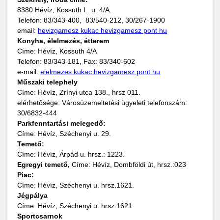
8380 Hévíz, Kossuth L. u. 4/A.
Telefon: 83/343-400, 83/540-212, 30/267-1900
email:
hevizgamesz kukac hevizgamesz pont hu
Konyha, élelmezés, étterem
Címe: Hévíz, Kossuth 4/A
Telefon: 83/343-181, Fax: 83/340-602
e-mail:
elelmezes kukac hevizgamesz pont hu
Műszaki telephely
Címe: Hévíz, Zrínyi utca 138., hrsz 011.
elérhetősége: Városüzemeltetési ügyeleti telefonszám:
30/6832-444
Parkfenntartási melegedő:
Címe: Hévíz, Széchenyi u. 29.
Temető:
Címe: Hévíz, Árpád u. hrsz.: 1223.
Egregyi temető,
Címe: Hévíz, Dombföldi út, hrsz.:023
Piac:
Címe: Hévíz, Széchenyi u. hrsz.1621.
Jégpálya
Címe: Hévíz, Széchenyi u. hrsz.1621
Sportcsarnok