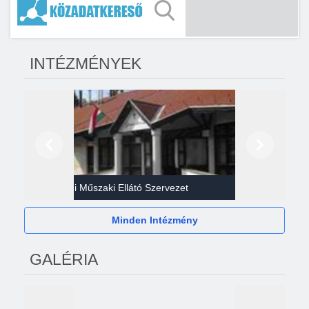
INTÉZMÉNYEK
Előző
Következő
Gazdasági Műszaki Ellátó Szervezet
Héví
Minden Intézmény
GALÉRIA