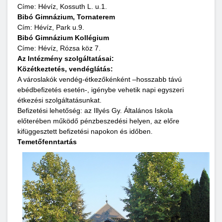
Címe: Hévíz, Kossuth L. u.1.
Bibó Gimnázium, Tornaterem
​​​​​​​Cím: Hévíz, Park u.9.
Bibó Gimnázium Kollégium
Címe: Hévíz, Rózsa köz 7.
Az Intézmény szolgáltatásai:
Közétkeztetés, vendéglátás:
A városlakók vendég-étkezőkénként –hosszabb távú
ebédbefizetés esetén-, igénybe vehetik napi egyszeri
étkezési szolgáltatásunkat.
Befizetési lehetőség: az Illyés Gy. Általános Iskola
előterében működő pénzbeszedési helyen, az előre
kifüggesztett befizetési napokon és időben.
Temetőfenntartás