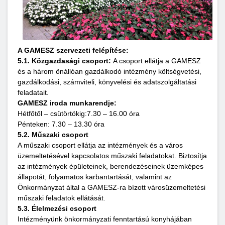
A GAMESZ szervezeti felépítése:
5.1. Közgazdasági csoport:
A csoport ellátja a GAMESZ
és a három önállóan gazdálkodó intézmény költségvetési,
gazdálkodási, számviteli, könyvelési és adatszolgáltatási
feladatait.
GAMESZ
iroda munkarendje:
Hétfőtől – csütörtökig:7.30 – 16.00 óra
Pénteken: 7.30 – 13.30 óra
5.2. Műszaki csoport
A műszaki csoport ellátja az intézmények és a város
üzemeltetésével kapcsolatos műszaki feladatokat. Biztosítja
az intézmények épületeinek, berendezéseinek üzemképes
állapotát, folyamatos karbantartását, valamint az
Önkormányzat által a GAMESZ-ra bízott városüzemeltetési
műszaki feladatok ellátását.
5.3. Élelmezési csoport
Intézményünk önkormányzati fenntartású konyhájában