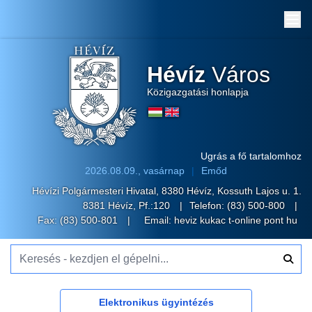
Me
Hévíz
Város
Közigazgatási honlapja
Ugrás a fő tartalomhoz
2026.08.09., vasárnap
Emőd
Hévízi Polgármesteri Hivatal, 8380 Hévíz, Kossuth Lajos u. 1.
8381 Hévíz, Pf.:120
Telefon:
(83) 500-800
Fax: (83) 500-801
Email:
heviz kukac t-online pont hu
Keresés - kezdjen el gépelni...
Elektronikus ügyintézés