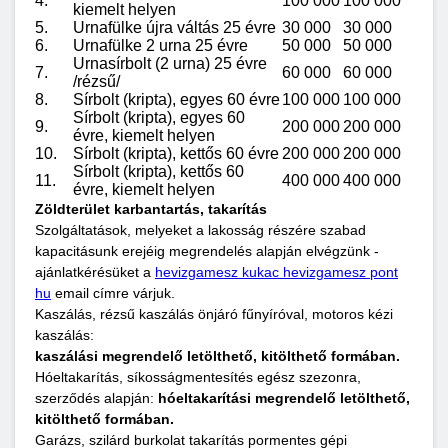
4.
100 000
100 000
kiemelt helyen
5.
Urnafülke újra váltás 25 évre
30 000
30 000
6.
Urnafülke 2 urna 25 évre
50 000
50 000
Urnasírbolt (2 urna) 25 évre
7.
60 000
60 000
/rézsű/
8.
Sírbolt (kripta), egyes 60 évre
100 000
100 000
Sírbolt (kripta), egyes 60
9.
200 000
200 000
évre, kiemelt helyen
10.
Sírbolt (kripta), kettős 60 évre
200 000
200 000
Sírbolt (kripta), kettős 60
11.
400 000
400 000
évre, kiemelt helyen
Zöldterület karbantartás, takarítás
Szolgáltatások, melyeket a lakosság részére szabad
kapacitásunk erejéig megrendelés alapján elvégzünk -
ajánlatkérésüket a
hevizgamesz kukac hevizgamesz pont
hu
email címre várjuk.
Kaszálás, rézsű kaszálás önjáró fűnyíróval, motoros kézi
kaszálás:
kaszálási megrendelő letölthető, kitölthető formában.
Hóeltakarítás, síkosságmentesítés egész szezonra,
szerződés alapján:
hóeltakarítási megrendelő letölthető,
kitölthető formában.
Garázs, szilárd burkolat takarítás pormentes gépi