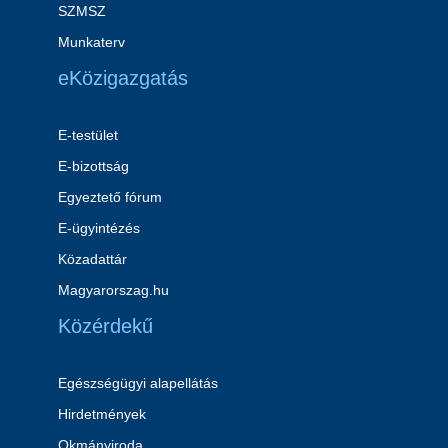
SZMSZ
Munkaterv
eKözigazgatás
E-testület
E-bizottság
Egyeztető fórum
E-ügyintézés
Közadattár
Magyarorszag.hu
Közérdekű
Egészségügyi alapellátás
Hirdetmények
Okmányiroda