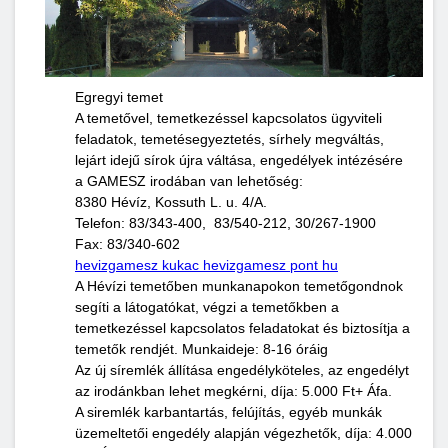
Egregyi temet
A temetővel, temetkezéssel kapcsolatos ügyviteli
feladatok, temetésegyeztetés, sírhely megváltás,
lejárt idejű sírok újra váltása, engedélyek intézésére
a GAMESZ irodában van lehetőség:
8380 Hévíz, Kossuth L. u. 4/A.
Telefon: 83/343-400, 83/540-212, 30/267-1900
Fax: 83/340-602
hevizgamesz kukac hevizgamesz pont hu
A Hévízi temetőben munkanapokon temetőgondnok
segíti a látogatókat, végzi a temetőkben a
temetkezéssel kapcsolatos feladatokat és biztosítja a
temetők rendjét. Munkaideje: 8-16 óráig
Az új síremlék állítása engedélyköteles, az engedélyt
az irodánkban lehet megkérni, díja: 5.000 Ft+ Áfa.
A siremlék karbantartás, felújítás, egyéb munkák
üzemeltetői engedély alapján végezhetők, díja: 4.000