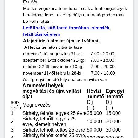
Ft+ Áfa.
Munkát végezni a temetőben csak a fenti engedélyek
birtokában lehet, az engedélyt a temetőgondnoknak
be kell mutatni.
Letölthető, kitölthető formában: síremlék
felállítási kérelem
A lejárt idejű sírokat újra kell váltani!
A Hévízi temető nyitva tartása:
március 1-től augusztus 31-ig: 7.00 - 20.00
szeptember 1-től október 21-ig: 7.00 - 18.00
október 22-től november 10-ig: 7.00 - 20.00
november 11-től február 28-ig: 7.00 - 18.00
Az Egregyi temető folyamatosan nyitva van.
A temetési helyek
megváltási és újra váltási
Hévízi
Egregyi
díjai
Temető
Temető
sor-
Díj
Díj
Megnevezés
szám
(Ft)
(Ft)
1.
Sírhely, felnőtt, egyes 25 évre
25 000
15 000
Sírhely, felnőtt, egyes 25
2.
50 000
30 000
évre, kiemelt helyen
3.
Sírhely, felnőtt kettős 25 évre
50 000
30 000
Sírhely, felnőtt kettős 25 évre,