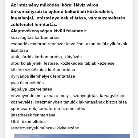
Az intézmény működési köre: Hévíz város
önkormányzati tulajdonú belterületi közterületei,
ingatlanjai, intézményeinek ellátása, városüzemeltetés,
zöldterület fenntartás.
Alaptevékenységen kívüli feladatok:
közvilágítás karbantartás
csapadékcsatorna rendszer kezelése, azon belül nyílt árkok
tisztítása
utak, járdák karbantartása, kátyúzás
útburkolati jelek, festése, közlekedési táblák kezelése
köztéri szökőkutak karbantartása
nyilvános illemhelyek fenntartása
piac üzemeltetés
jégpálya üzemeltetés
növényvédelem, aknázó moly-, szúnyogírtás, lárvagyérítés
köznevelési intézményben tanulók lakhatásának biztosítása
sportcsarnok, tornaterem üzemeltetés
játszóterek fenntartása
HEBI üzemeltetés
rendezvények műszaki kivitelezése