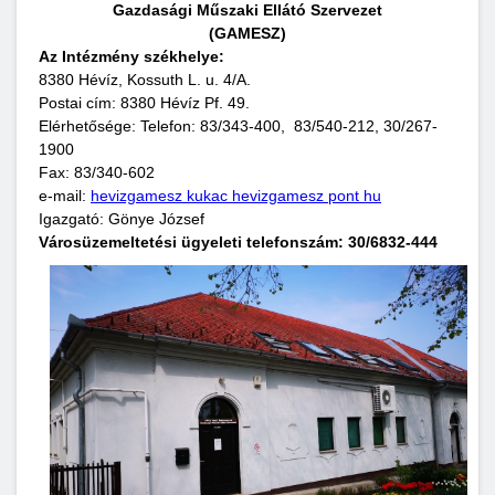
Gazdasági Műszaki Ellátó Szervezet
(GAMESZ)
Az Intézmény székhelye:
8380 Hévíz, Kossuth L. u. 4/A.
Postai cím: 8380 Hévíz Pf. 49.
Elérhetősége: Telefon: 83/343-400, 83/540-212, 30/267-
1900
Fax: 83/340-602
e-mail:
hevizgamesz kukac hevizgamesz pont hu
Igazgató: Gönye József
Városüzemeltetési ügyeleti telefonszám: 30/6832-444