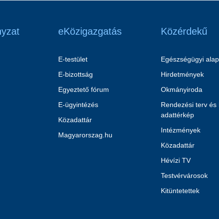
yzat
eKözigazgatás
Közérdekű
E-testület
Egészségügyi alap
E-bizottság
Hirdetmények
Egyeztető fórum
Okmányiroda
E-ügyintézés
Rendezési terv és
adattérkép
Közadattár
Intézmények
Magyarorszag.hu
Közadattár
Hévízi TV
Testvérvárosok
Kitüntetettek