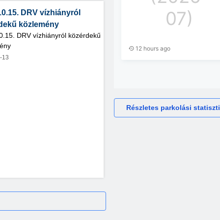
10.15. DRV vízhiányról
dekű közlemény
0.15. DRV vízhiányról közérdekű
ény
-13
Részletes parkolási statiszt