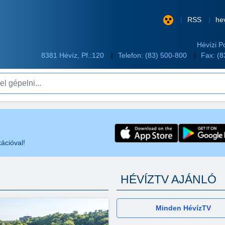
RSS
he
Hévízi P
8381 Hévíz, Pf.:120
Telefon:
(83) 500-800
Fax: (
pelni...
ációval!
HÉVÍZTV AJÁNLÓ
Minden HévízTV