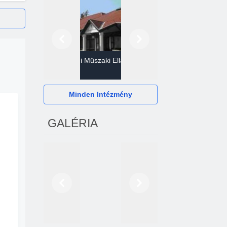
Előző
Következő
Gazdasági Műszaki Ellátó
Szervezet
Hévízi Televízió Kft.
Minden Intézmény
GALÉRIA
Előző
Következő
2024. októberétől