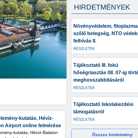
HIRDETMÉNYEK
Növényvédelem, fitoplazma
szőlő betegség, NTO védek
felhívás II.
RÉSZLETEK
Tájékoztató III. fokú
hőségriasztás 08. 07-ig tör
meghosszabbításáról
RÉSZLETEK
Tájékoztató Iskolakezdési
támogatásról
lemény-kutatás, Hévíz-
RÉSZLETEK
n Airport online felmérése
emény-kutatás, Hévíz-Balaton
Összes hirdetmény