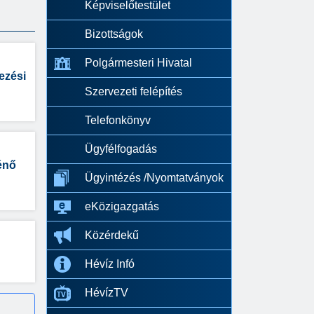
Képviselőtestület
Bizottságok
Polgármesteri Hivatal
ezési
Szervezeti felépítés
Telefonkönyv
Ügyfélfogadás
ténő
Ügyintézés /Nyomtatványok
eKözigazgatás
Közérdekű
Hévíz Infó
HévízTV