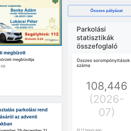
Összes pályázat
Parkolási iroda
ti megbízott
örzeti megbízottja
-09
ztatás parkolási rend
ásáról az adventi
akban
ovember 29-december 21,