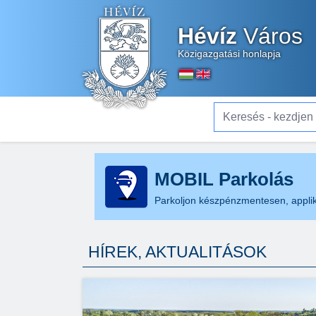
Hévíz
Város
Közigazgatási honlapja
Keresés - kezdjen el gé
MOBIL Parkolás
Parkoljon készpénzmentesen, applik
HÍREK, AKTUALITÁSOK