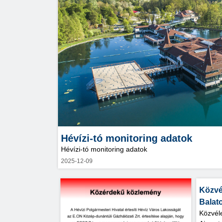
Hévízi-tó monitoring adatok
Hévízi-tó monitoring adatok
2025-12-09
Közvé
Balato
Közvél