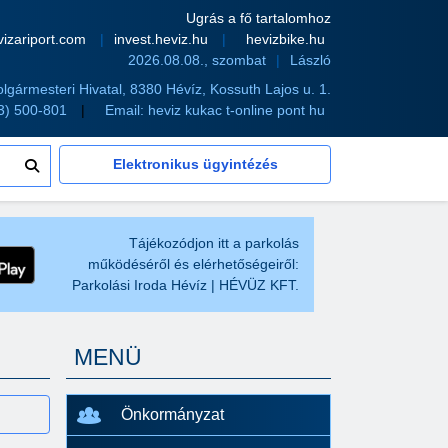
Ugrás a fő tartalomhoz
vizariport.com
invest.heviz.hu
hevizbike.hu
2026.08.08., szombat
László
olgármesteri Hivatal, 8380 Hévíz, Kossuth Lajos u. 1.
83) 500-801
Email:
heviz kukac t-online pont hu
Elektronikus ügyintézés
Tájékozódjon itt a parkolás
működéséről és elérhetőségeiről:
Parkolási Iroda Hévíz | HÉVÜZ KFT.
MENÜ
Önkormányzat