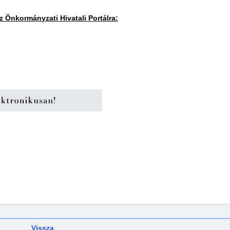
 Önkormányzati Hivatali Portálra:
Vissza