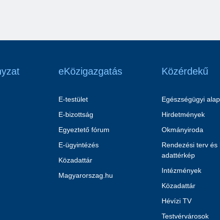
yzat
eKözigazgatás
Közérdekű
E-testület
Egészségügyi alap
E-bizottság
Hirdetmények
Egyeztető fórum
Okmányiroda
E-ügyintézés
Rendezési terv és
adattérkép
Közadattár
Intézmények
Magyarorszag.hu
Közadattár
Hévízi TV
Testvérvárosok