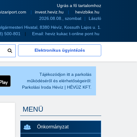
Ugrás a fő tartalomhoz
vizariport.com
invest.heviz.hu
hevizbike.hu
2026.08.08., szombat
László
olgármesteri Hivatal, 8380 Hévíz, Kossuth Lajos u. 1.
83) 500-801
Email:
heviz kukac t-online pont hu
Elektronikus ügyintézés
Tájékozódjon itt a parkolás
működéséről és elérhetőségeiről:
Parkolási Iroda Hévíz | HÉVÜZ KFT.
MENÜ
Önkormányzat