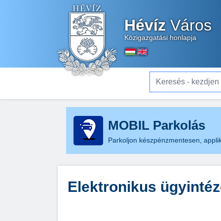
Hévíz
Város
Közigazgatási honlapja
Keresés - kezdjen el gé
MOBIL Parkolás
Parkoljon készpénzmentesen, applik
Elektronikus ügyinté