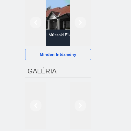
Előző
Következő
Gazdasági Műszaki Ellátó
Szervezet
Hévízi Televízió Kft.
Minden Intézmény
GALÉRIA
Előző
Következő
2024. októberétől