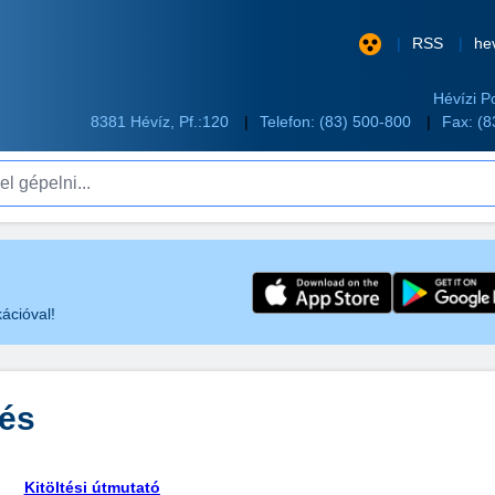
RSS
he
Hévízi P
8381 Hévíz, Pf.:120
Telefon:
(83) 500-800
Fax: (
pelni...
ációval!
zés
Kitöltési útmutató