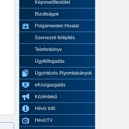
Képviselőtestület
Bizottságok
Polgármesteri Hivatal
Szervezeti felépítés
Telefonkönyv
Ügyfélfogadás
Ügyintézés /Nyomtatványok
eKözigazgatás
Közérdekű
Hévíz Infó
HévízTV