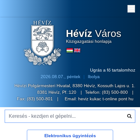
Me
Hévíz
Város
Közigazgatási honlapja
Ugrás a fő tartalomhoz
2026.08.07., péntek
Ibolya
Hévízi Polgármesteri Hivatal, 8380 Hévíz, Kossuth Lajos u. 1.
8381 Hévíz, Pf.:120
Telefon:
(83) 500-800
Fax: (83) 500-801
Email:
heviz kukac t-online pont hu
Keresés - kezdjen el gépelni...
Elektronikus ügyintézés