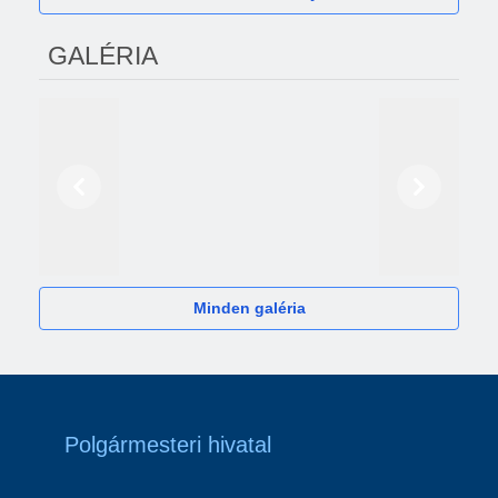
GALÉRIA
Előző
Következő
2024
Minden galéria
Polgármesteri hivatal