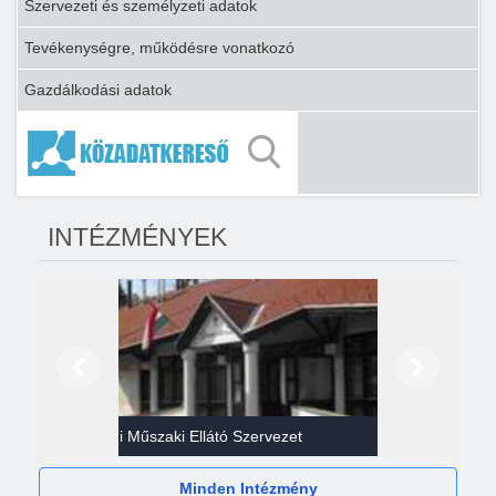
Szervezeti és személyzeti adatok
Tevékenységre, működésre vonatkozó
Gazdálkodási adatok
INTÉZMÉNYEK
Előző
Következő
Gazdasági Műszaki Ellátó Szervezet
Héví
Minden Intézmény