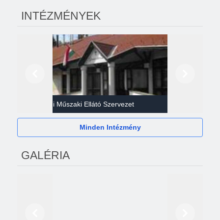
INTÉZMÉNYEK
Előző
Következő
Gazdasági Műszaki Ellátó Szervezet
Héví
Minden Intézmény
GALÉRIA
Előző
Következő