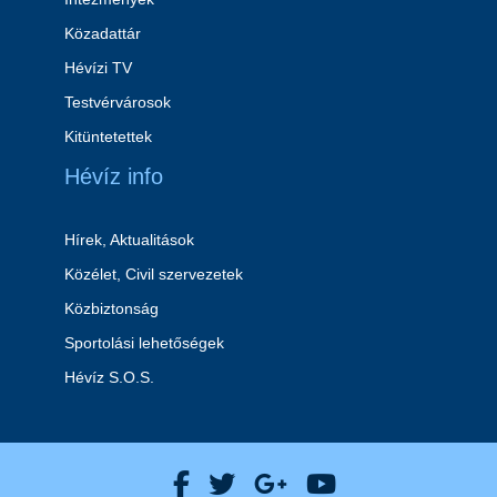
Közadattár
Hévízi TV
Testvérvárosok
Kitüntetettek
Hévíz info
Hírek, Aktualitások
Közélet, Civil szervezetek
Közbiztonság
Sportolási lehetőségek
Hévíz S.O.S.
Hévíz Város Facebook
Hévíz Város X
Hévíz Város Goog
Hévíz Város 