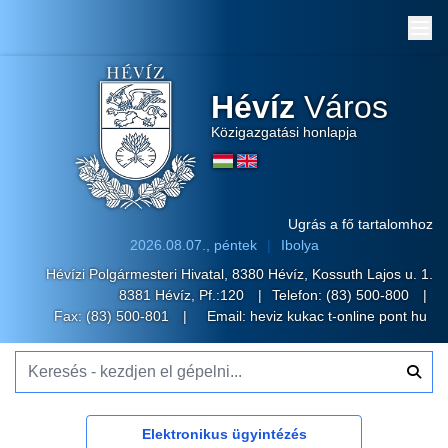
Me
Hévíz
Város
Közigazgatási honlapja
Ugrás a fő tartalomhoz
2026.08.07., péntek
Ibolya
Hévízi Polgármesteri Hivatal, 8380 Hévíz, Kossuth Lajos u. 1.
8381 Hévíz, Pf.:120
Telefon:
(83) 500-800
Fax: (83) 500-801
Email:
heviz kukac t-online pont hu
Keresés - kezdjen el gépelni...
Elektronikus ügyintézés