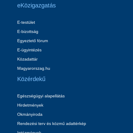
eKözigazgatás
E-testület
E-bizottság
Egyeztető fórum
E-ügyintézés
Közadattár
Magyarorszag.hu
Közérdekű
Egészségügyi alapellátás
Hirdetmények
Okmányiroda
Rendezési terv és közmű adattérkép
Intézmények