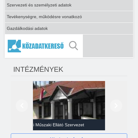
Szervezeti és személyzeti adatok
Tevékenységre, működésre vonatkozó
Gazdálkodási adatok
INTÉZMÉNYEK
Előző
Következő
Gazdasági Műszaki Ellátó Szervezet
Héví