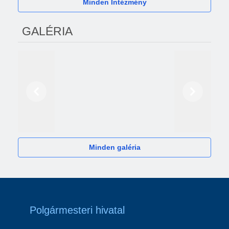
Minden Intézmény
GALÉRIA
Előző
Következő
2024
Minden galéria
Polgármesteri hivatal