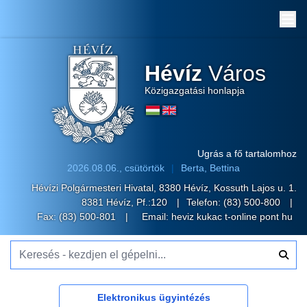
Me
Hévíz
Város
Közigazgatási honlapja
Ugrás a fő tartalomhoz
2026.08.06., csütörtök
Berta, Bettina
Hévízi Polgármesteri Hivatal, 8380 Hévíz, Kossuth Lajos u. 1.
8381 Hévíz, Pf.:120
Telefon:
(83) 500-800
Fax: (83) 500-801
Email:
heviz kukac t-online pont hu
Keresés - kezdjen el gépelni...
Elektronikus ügyintézés