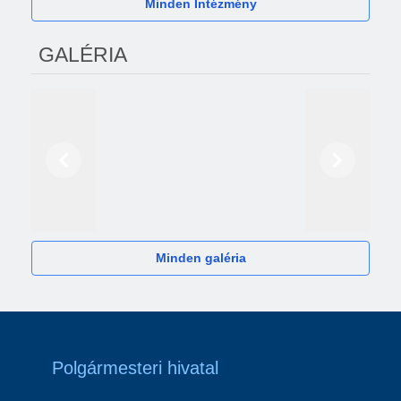
Minden Intézmény
GALÉRIA
Előző
Következő
2024
Minden galéria
Polgármesteri hivatal