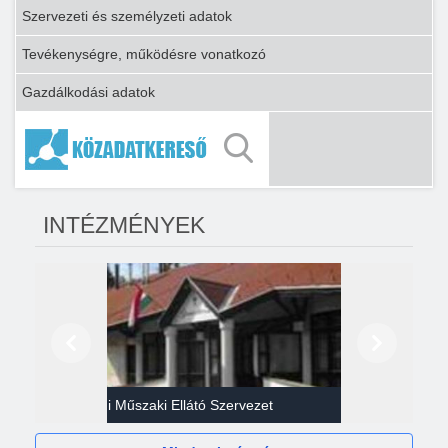
Szervezeti és személyzeti adatok
Tevékenységre, működésre vonatkozó
Gazdálkodási adatok
INTÉZMÉNYEK
Előző
Következő
Gazdasági Műszaki Ellátó Szervezet
Héví