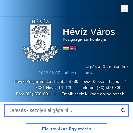
Me
Hévíz
Város
Közigazgatási honlapja
Ugrás a fő tartalomhoz
2026.08.07., péntek
Ibolya
Hévízi Polgármesteri Hivatal, 8380 Hévíz, Kossuth Lajos u. 1.
8381 Hévíz, Pf.:120
Telefon:
(83) 500-800
Fax: (83) 500-801
Email:
heviz kukac t-online pont hu
Keresés - kezdjen el gépelni...
Elektronikus ügyintézés