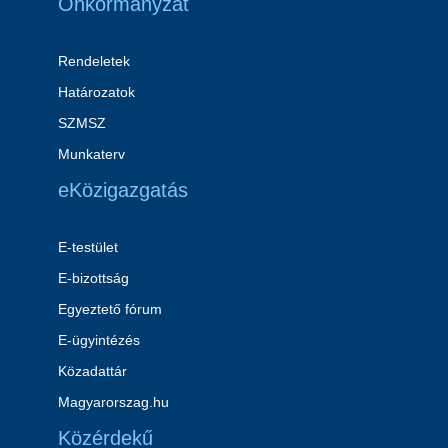
Önkormányzat
Rendeletek
Határozatok
SZMSZ
Munkaterv
eKözigazgatás
E-testület
E-bizottság
Egyeztető fórum
E-ügyintézés
Közadattár
Magyarorszag.hu
Közérdekű