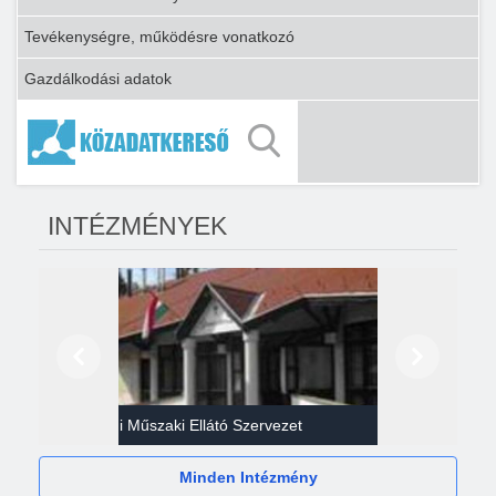
Tevékenységre, működésre vonatkozó
Gazdálkodási adatok
INTÉZMÉNYEK
Előző
Következő
Gazdasági Műszaki Ellátó Szervezet
Héví
Minden Intézmény