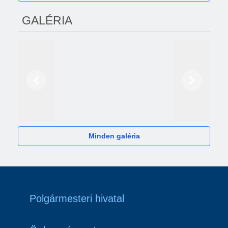
GALÉRIA
Előző
Következő
2024
Minden galéria
Polgármesteri hivatal