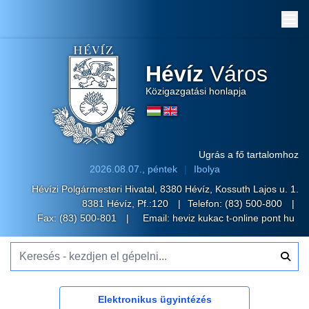
Me
Hévíz
Város
Közigazgatási honlapja
Ugrás a fő tartalomhoz
2026.08.07., péntek
Ibolya
Hévízi Polgármesteri Hivatal, 8380 Hévíz, Kossuth Lajos u. 1.
8381 Hévíz, Pf.:120
Telefon:
(83) 500-800
Fax: (83) 500-801
Email:
heviz kukac t-online pont hu
Keresés - kezdjen el gépelni...
Elektronikus ügyintézés