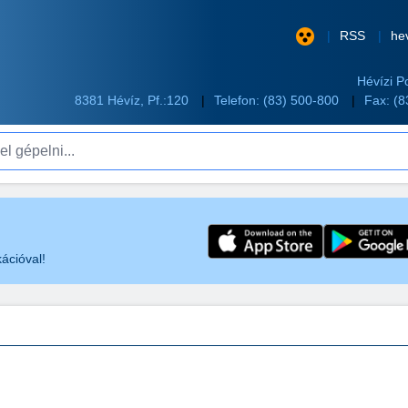
RSS
he
Hévízi P
8381 Hévíz, Pf.:120
Telefon:
(83) 500-800
Fax: (
pelni...
ációval!