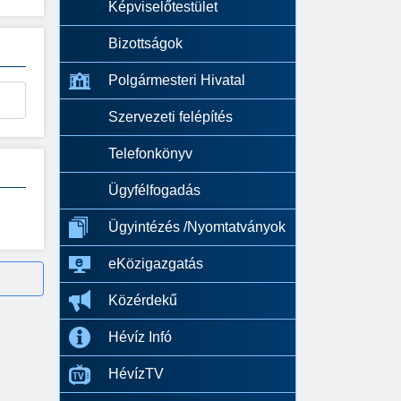
Képviselőtestület
Bizottságok
Polgármesteri Hivatal
Szervezeti felépítés
Telefonkönyv
Ügyfélfogadás
Ügyintézés /Nyomtatványok
eKözigazgatás
Közérdekű
Hévíz Infó
HévízTV