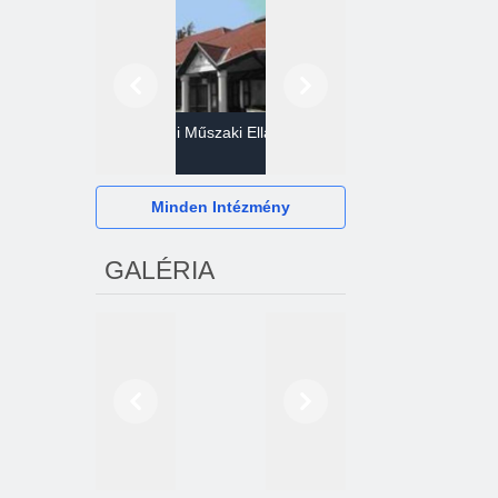
Előző
Következő
Gazdasági Műszaki Ellátó
Szervezet
Hévízi Televízió Kft.
Minden Intézmény
GALÉRIA
Előző
Következő
2024. októberétől