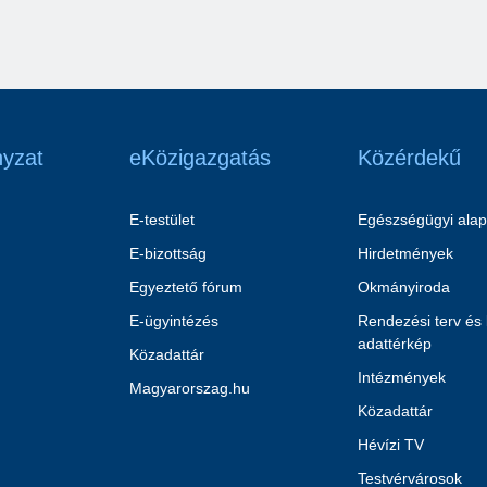
yzat
eKözigazgatás
Közérdekű
E-testület
Egészségügyi alap
E-bizottság
Hirdetmények
Egyeztető fórum
Okmányiroda
E-ügyintézés
Rendezési terv és
adattérkép
Közadattár
Intézmények
Magyarorszag.hu
Közadattár
Hévízi TV
Testvérvárosok