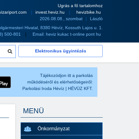
Ugrás a fő tartalomhoz
vizariport.com
invest.heviz.hu
hevizbike.hu
2026.08.08., szombat
László
olgármesteri Hivatal, 8380 Hévíz, Kossuth Lajos u. 1.
83) 500-801
Email:
heviz kukac t-online pont hu
Elektronikus ügyintézés
Tájékozódjon itt a parkolás
működéséről és elérhetőségeiről:
Parkolási Iroda Hévíz | HÉVÜZ KFT.
MENÜ
Önkormányzat