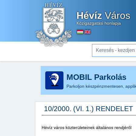
Hévíz
Város
Közigazgatási honlapja
Keresés - kezdjen el gé
MOBIL Parkolás
Parkoljon készpénzmentesen, applik
10/2000. (VI. 1.) RENDELET
Hévíz város közterületeinek általános rendjéről