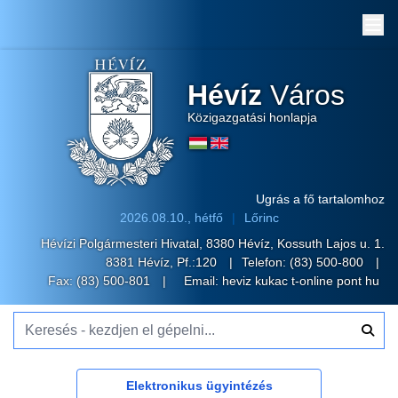
Me
Hévíz
Város
Közigazgatási honlapja
Ugrás a fő tartalomhoz
2026.08.10., hétfő
Lőrinc
Hévízi Polgármesteri Hivatal, 8380 Hévíz, Kossuth Lajos u. 1.
8381 Hévíz, Pf.:120
Telefon:
(83) 500-800
Fax: (83) 500-801
Email:
heviz kukac t-online pont hu
Keresés - kezdjen el gépelni...
Elektronikus ügyintézés