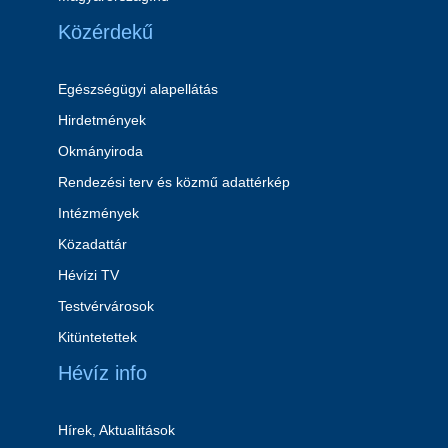
Közérdekű
Egészségügyi alapellátás
Hirdetmények
Okmányiroda
Rendezési terv és közmű adattérkép
Intézmények
Közadattár
Hévízi TV
Testvérvárosok
Kitüntetettek
Hévíz info
Hírek, Aktualitások