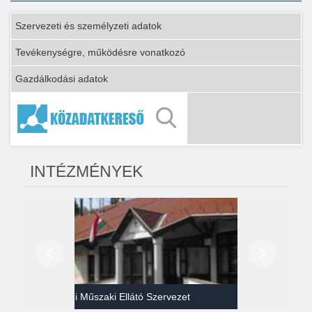
Szervezeti és személyzeti adatok
Tevékenységre, működésre vonatkozó
Gazdálkodási adatok
INTÉZMÉNYEK
Előző
Következő
Gazdasági Műszaki Ellátó Szervezet
Héví