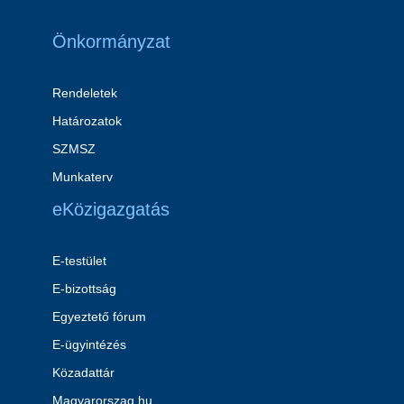
Önkormányzat
Rendeletek
Határozatok
SZMSZ
Munkaterv
eKözigazgatás
E-testület
E-bizottság
Egyeztető fórum
E-ügyintézés
Közadattár
Magyarorszag.hu