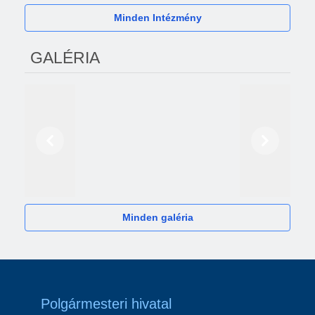
Minden Intézmény
GALÉRIA
Előző
Következő
2024
Minden galéria
Polgármesteri hivatal