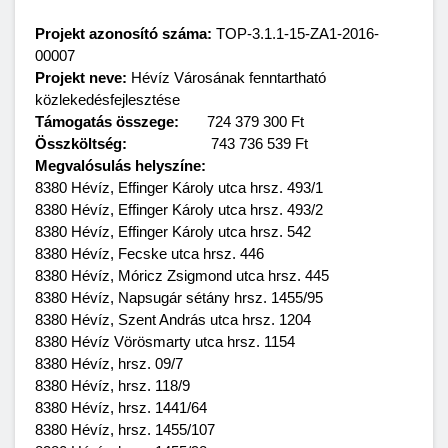
Projekt azonosító száma:
TOP-3.1.1-15-ZA1-2016-
00007
Projekt neve:
Hévíz Városának fenntartható
közlekedésfejlesztése
Támogatás összege:
724 379 300 Ft
Összköltség:
743 736 539 Ft
Megvalósulás helyszíne:
8380 Hévíz, Effinger Károly utca hrsz. 493/1
8380 Hévíz, Effinger Károly utca hrsz. 493/2
8380 Hévíz, Effinger Károly utca hrsz. 542
8380 Hévíz, Fecske utca hrsz. 446
8380 Hévíz, Móricz Zsigmond utca hrsz. 445
8380 Hévíz, Napsugár sétány hrsz. 1455/95
8380 Hévíz, Szent András utca hrsz. 1204
8380 Hévíz Vörösmarty utca hrsz. 1154
8380 Hévíz, hrsz. 09/7
8380 Hévíz, hrsz. 118/9
8380 Hévíz, hrsz. 1441/64
8380 Hévíz, hrsz. 1455/107