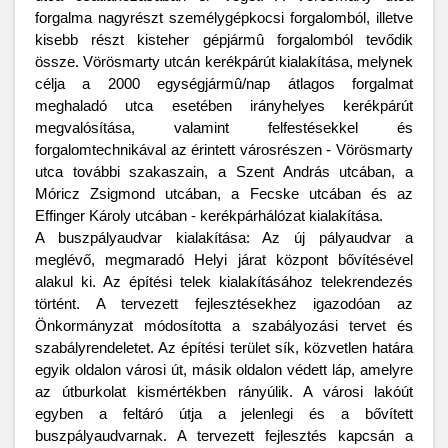
forgalma nagyrészt személygépkocsi forgalomból, illetve
kisebb részt kisteher gépjármû forgalomból tevődik
össze. Vörösmarty utcán kerékpárút kialakítása, melynek
célja a 2000 egységjármû/nap átlagos forgalmat
meghaladó utca esetében irányhelyes kerékpárút
megvalósítása, valamint felfestésekkel és
forgalomtechnikával az érintett városrészen - Vörösmarty
utca további szakaszain, a Szent András utcában, a
Móricz Zsigmond utcában, a Fecske utcában és az
Effinger Károly utcában - kerékpárhálózat kialakítása.
A buszpályaudvar kialakítása: Az új pályaudvar a
meglévő, megmaradó Helyi járat központ bővítésével
alakul ki. Az építési telek kialakításához telekrendezés
történt. A tervezett fejlesztésekhez igazodóan az
Önkormányzat módosította a szabályozási tervet és
szabályrendeletet. Az építési terület sík, közvetlen határa
egyik oldalon városi út, másik oldalon védett láp, amelyre
az útburkolat kismértékben rányúlik. A városi lakóút
egyben a feltáró útja a jelenlegi és a bővített
buszpályaudvarnak. A tervezett fejlesztés kapcsán a