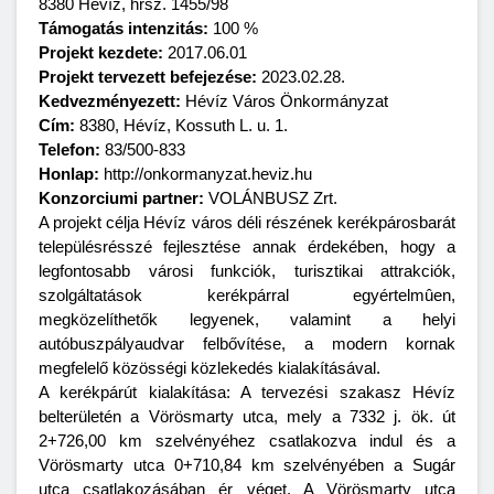
8380 Hévíz, hrsz. 1455/98
Támogatás intenzitás:
100 %
Projekt kezdete:
2017.06.01
Projekt tervezett befejezése:
2023.02.28.
Kedvezményezett:
Hévíz Város Önkormányzat
Cím:
8380, Hévíz, Kossuth L. u. 1.
Telefon:
83/500-833
Honlap:
http://onkormanyzat.heviz.hu
Konzorciumi partner:
VOLÁNBUSZ Zrt.
A projekt célja Hévíz város déli részének kerékpárosbarát
településrésszé fejlesztése annak érdekében, hogy a
legfontosabb városi funkciók, turisztikai attrakciók,
szolgáltatások kerékpárral egyértelmûen,
megközelíthetők legyenek, valamint a helyi
autóbuszpályaudvar felbővítése, a modern kornak
megfelelő közösségi közlekedés kialakításával.
A kerékpárút kialakítása: A tervezési szakasz Hévíz
belterületén a Vörösmarty utca, mely a 7332 j. ök. út
2+726,00 km szelvényéhez csatlakozva indul és a
Vörösmarty utca 0+710,84 km szelvényében a Sugár
utca csatlakozásában ér véget. A Vörösmarty utca