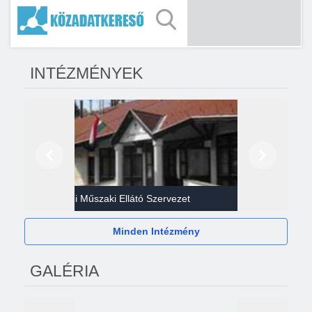
INTÉZMÉNYEK
Előző
Következő
Gazdasági Műszaki Ellátó Szervezet
Héví
Minden Intézmény
GALÉRIA