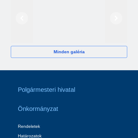
Előző
Következő
2024
Minden galéria
Polgármesteri hivatal
Önkormányzat
Rendeletek
Határozatok