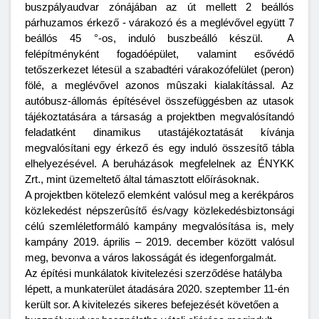
buszpályaudvar zónájában az út mellett 2 beállós
párhuzamos érkező - várakozó és a meglévővel együtt 7
beállós 45 °-os, induló buszbeálló készül. A
felépítményként fogadóépület, valamint esővédő
tetőszerkezet létesül a szabadtéri várakozófelület (peron)
fölé, a meglévővel azonos mûszaki kialakítással. Az
autóbusz-állomás építésével összefüggésben az utasok
tájékoztatására a társaság a projektben megvalósítandó
feladatként dinamikus utastájékoztatását kívánja
megvalósítani egy érkező és egy induló összesítő tábla
elhelyezésével. A beruházások megfelelnek az ÉNYKK
Zrt., mint üzemeltető által támasztott előírásoknak.
A projektben kötelező elemként valósul meg a kerékpáros
közlekedést népszerûsítő és/vagy közlekedésbiztonsági
célú szemléletformáló kampány megvalósítása is, mely
kampány 2019. április – 2019. december között valósul
meg, bevonva a város lakosságát és idegenforgalmát.
Az építési munkálatok kivitelezési szerződése hatályba
lépett, a munkaterület átadására 2020. szeptember 11-én
került sor. A kivitelezés sikeres befejezését követően a