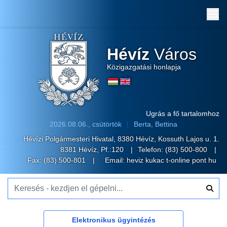
Me
Hévíz
Város
Közigazgatási honlapja
Ugrás a fő tartalomhoz
2026.08.06., csütörtök
Berta, Bettina
Hévízi Polgármesteri Hivatal, 8380 Hévíz, Kossuth Lajos u. 1.
8381 Hévíz, Pf.:120
Telefon:
(83) 500-800
Fax: (83) 500-801
Email:
heviz kukac t-online pont hu
Keresés - kezdjen el gépelni...
Elektronikus ügyintézés