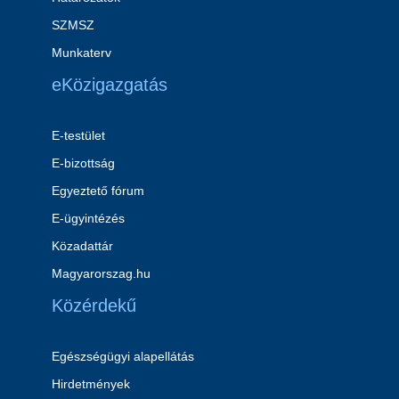
SZMSZ
Munkaterv
eKözigazgatás
E-testület
E-bizottság
Egyeztető fórum
E-ügyintézés
Közadattár
Magyarorszag.hu
Közérdekű
Egészségügyi alapellátás
Hirdetmények