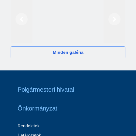
Előző
Következő
2024
Minden galéria
Polgármesteri hivatal
Önkormányzat
Rendeletek
Határozatok