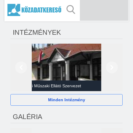
INTÉZMÉNYEK
Előző
Következő
Gazdasági Műszaki Ellátó Szervezet
Héví
Minden Intézmény
GALÉRIA