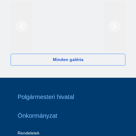
Előző
Következő
2024
Minden galéria
Polgármesteri hivatal
Önkormányzat
Rendeletek