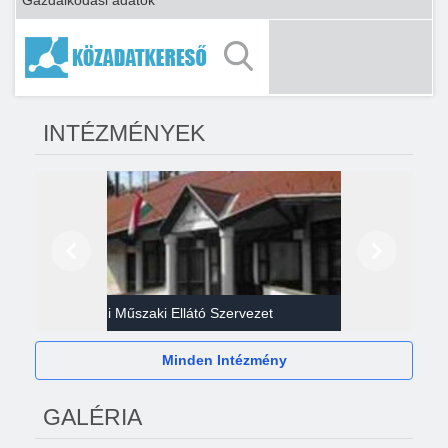
Gazdálkodási adatok
INTÉZMÉNYEK
Előző
Következő
Gazdasági Műszaki Ellátó Szervezet
Héví
Minden Intézmény
GALÉRIA