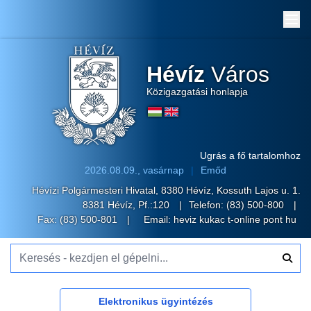
Me
Hévíz
Város
Közigazgatási honlapja
Ugrás a fő tartalomhoz
2026.08.09., vasárnap
Emőd
Hévízi Polgármesteri Hivatal, 8380 Hévíz, Kossuth Lajos u. 1.
8381 Hévíz, Pf.:120
Telefon:
(83) 500-800
Fax: (83) 500-801
Email:
heviz kukac t-online pont hu
Keresés - kezdjen el gépelni...
Elektronikus ügyintézés