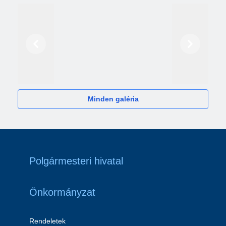
Előző
Következő
2024
Minden galéria
Polgármesteri hivatal
Önkormányzat
Rendeletek