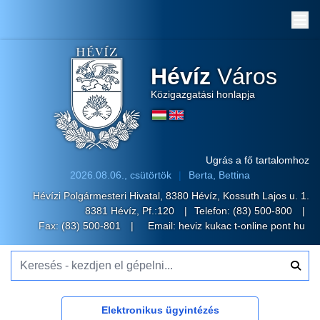
Me
Hévíz
Város
Közigazgatási honlapja
Ugrás a fő tartalomhoz
2026.08.06., csütörtök
Berta, Bettina
Hévízi Polgármesteri Hivatal, 8380 Hévíz, Kossuth Lajos u. 1.
8381 Hévíz, Pf.:120
Telefon:
(83) 500-800
Fax: (83) 500-801
Email:
heviz kukac t-online pont hu
Keresés - kezdjen el gépelni...
Elektronikus ügyintézés