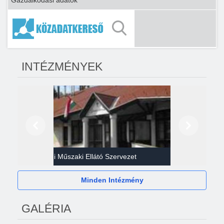
Gazdálkodási adatok
INTÉZMÉNYEK
Előző
Következő
Gazdasági Műszaki Ellátó Szervezet
Héví
Minden Intézmény
GALÉRIA