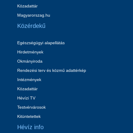
Közadattár
Magyarorszag.hu
Közérdekű
Egészségügyi alapellátás
Hirdetmények
Okmányiroda
Rendezési terv és közmű adattérkép
Intézmények
Közadattár
Hévízi TV
Testvérvárosok
Kitüntetettek
Hévíz info