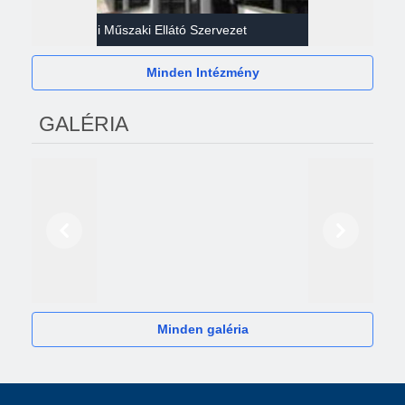
Gazdasági Műszaki Ellátó Szervezet
Héví
Minden Intézmény
GALÉRIA
Előző
Következő
2024
Minden galéria