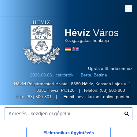
Me
Hévíz
Város
Közigazgatási honlapja
Ugrás a fő tartalomhoz
2026.08.06., csütörtök
Berta, Bettina
Hévízi Polgármesteri Hivatal, 8380 Hévíz, Kossuth Lajos u. 1.
8381 Hévíz, Pf.:120
Telefon:
(83) 500-800
Fax: (83) 500-801
Email:
heviz kukac t-online pont hu
Keresés - kezdjen el gépelni...
Elektronikus ügyintézés