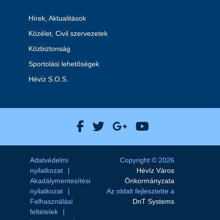
Hírek, Aktualitások
Közélet, Civil szervezetek
Közbiztonság
Sportolási lehetőségek
Hévíz S.O.S.
Hévíz Város Facebook
Hévíz Város X
Hévíz Város Goog
Hévíz Város 
Adatvédelmi
Copyright © 2026
nyilatkozat
Hévíz Város
Akadálymentesítési
Önkormányzata
nyilatkozat
Az oldalt fejlesztette a
Felhasználási
DnT Systems
feltételek