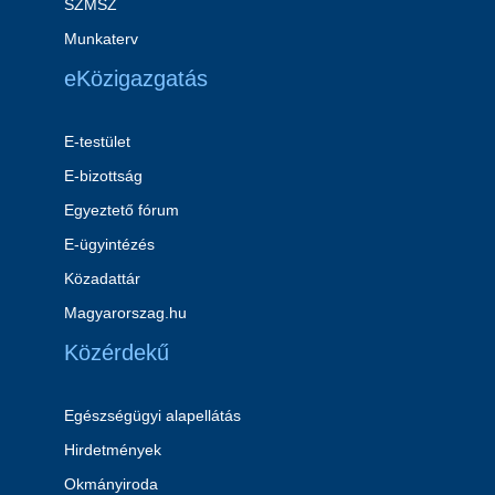
SZMSZ
Munkaterv
eKözigazgatás
E-testület
E-bizottság
Egyeztető fórum
E-ügyintézés
Közadattár
Magyarorszag.hu
Közérdekű
Egészségügyi alapellátás
Hirdetmények
Okmányiroda