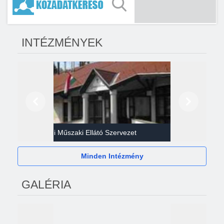
INTÉZMÉNYEK
Előző
Következő
Gazdasági Műszaki Ellátó Szervezet
Héví
Minden Intézmény
GALÉRIA