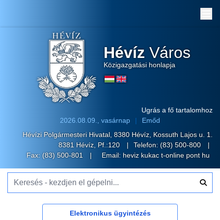
Me
Hévíz
Város
Közigazgatási honlapja
Ugrás a fő tartalomhoz
2026.08.09., vasárnap
Emőd
Hévízi Polgármesteri Hivatal, 8380 Hévíz, Kossuth Lajos u. 1.
8381 Hévíz, Pf.:120
Telefon:
(83) 500-800
Fax: (83) 500-801
Email:
heviz kukac t-online pont hu
Keresés - kezdjen el gépelni...
Elektronikus ügyintézés