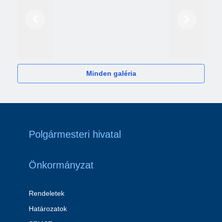
Előző
Következő
2024
Minden galéria
Polgármesteri hivatal
Önkormányzat
Rendeletek
Határozatok