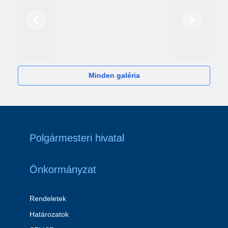
Előző
Következő
2024
Minden galéria
Polgármesteri hivatal
Önkormányzat
Rendeletek
Határozatok