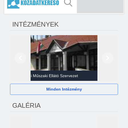
INTÉZMÉNYEK
Előző
Következő
Gazdasági Műszaki Ellátó Szervezet
Héví
Minden Intézmény
GALÉRIA