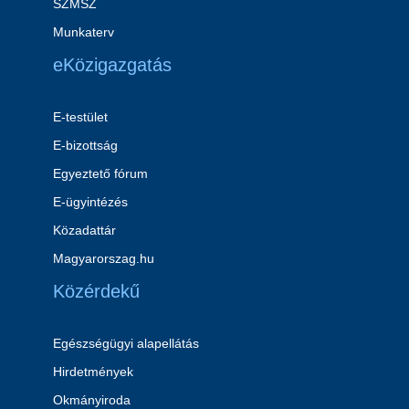
SZMSZ
Munkaterv
eKözigazgatás
E-testület
E-bizottság
Egyeztető fórum
E-ügyintézés
Közadattár
Magyarorszag.hu
Közérdekű
Egészségügyi alapellátás
Hirdetmények
Okmányiroda