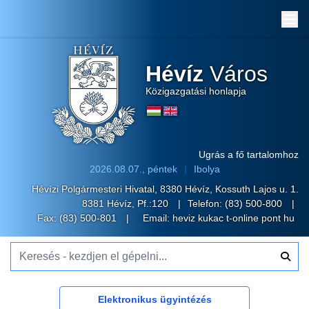
Me
Hévíz
Város
Közigazgatási honlapja
Ugrás a fő tartalomhoz
2026.08.07., péntek
Ibolya
Hévízi Polgármesteri Hivatal, 8380 Hévíz, Kossuth Lajos u. 1.
8381 Hévíz, Pf.:120
Telefon:
(83) 500-800
Fax: (83) 500-801
Email:
heviz kukac t-online pont hu
Keresés - kezdjen el gépelni...
Elektronikus ügyintézés