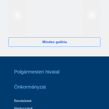
Előző
Következő
2024
Minden galéria
Polgármesteri hivatal
Önkormányzat
Rendeletek
Határozatok