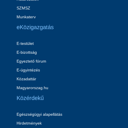
SZMSZ
Munkaterv
eKözigazgatás
E-testület
E-bizottság
Egyeztető fórum
E-ügyintézés
Közadattár
Magyarorszag.hu
Közérdekű
Egészségügyi alapellátás
Hirdetmények