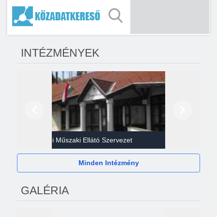
INTÉZMÉNYEK
Előző
Következő
Gazdasági Műszaki Ellátó Szervezet
Héví
Minden Intézmény
GALÉRIA