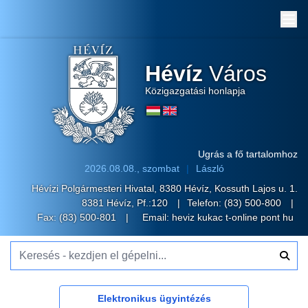
Me
Hévíz
Város
Közigazgatási honlapja
Ugrás a fő tartalomhoz
2026.08.08., szombat
László
Hévízi Polgármesteri Hivatal, 8380 Hévíz, Kossuth Lajos u. 1.
8381 Hévíz, Pf.:120
Telefon:
(83) 500-800
Fax: (83) 500-801
Email:
heviz kukac t-online pont hu
Keresés - kezdjen el gépelni...
Elektronikus ügyintézés