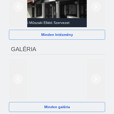
Előző
Következő
Gazdasági Műszaki Ellátó Szervezet
Héví
Minden Intézmény
GALÉRIA
Előző
Következő
2024
Minden galéria