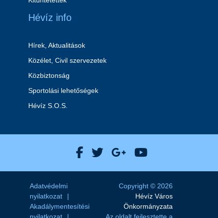
Kitüntetettek
Hévíz info
Hírek, Aktualitások
Közélet, Civil szervezetek
Közbiztonság
Sportolási lehetőségek
Hévíz S.O.S.
Hévíz Város Facebook
Hévíz Város X
Hévíz Város Goog
Hévíz Város 
Adatvédelmi
Copyright © 2026
nyilatkozat
Hévíz Város
Akadálymentesítési
Önkormányzata
nyilatkozat
Az oldalt fejlesztette a