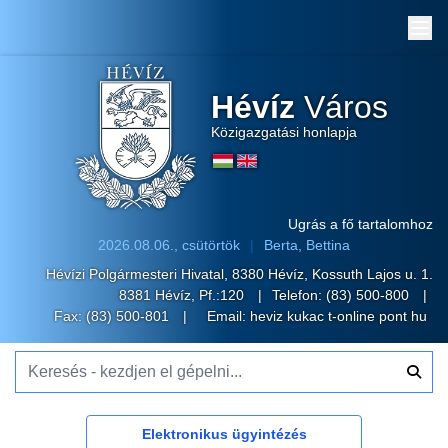
Me
Hévíz
Város
Közigazgatási honlapja
Ugrás a fő tartalomhoz
2026.08.06., csütörtök
Berta, Bettina
Hévízi Polgármesteri Hivatal, 8380 Hévíz, Kossuth Lajos u. 1.
8381 Hévíz, Pf.:120
Telefon:
(83) 500-800
Fax: (83) 500-801
Email:
heviz kukac t-online pont hu
Keresés - kezdjen el gépelni...
Elektronikus ügyintézés