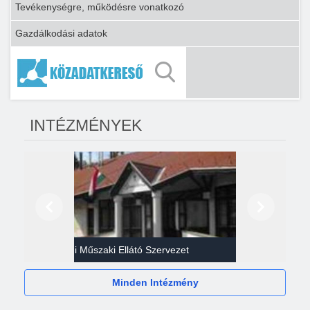
Tevékenységre, működésre vonatkozó
Gazdálkodási adatok
INTÉZMÉNYEK
Előző
Következő
Gazdasági Műszaki Ellátó Szervezet
Héví
Minden Intézmény