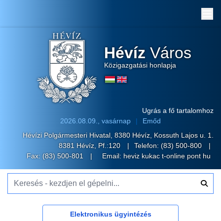
Me
Hévíz
Város
Közigazgatási honlapja
Ugrás a fő tartalomhoz
2026.08.09., vasárnap
Emőd
Hévízi Polgármesteri Hivatal, 8380 Hévíz, Kossuth Lajos u. 1.
8381 Hévíz, Pf.:120
Telefon:
(83) 500-800
Fax: (83) 500-801
Email:
heviz kukac t-online pont hu
Keresés - kezdjen el gépelni...
Elektronikus ügyintézés