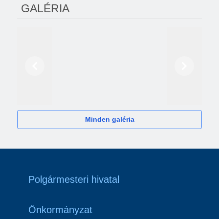
GALÉRIA
Előző
Következő
2024
Minden galéria
Polgármesteri hivatal
Önkormányzat