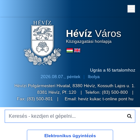
Me
Hévíz
Város
Közigazgatási honlapja
Ugrás a fő tartalomhoz
2026.08.07., péntek
Ibolya
Hévízi Polgármesteri Hivatal, 8380 Hévíz, Kossuth Lajos u. 1.
8381 Hévíz, Pf.:120
Telefon:
(83) 500-800
Fax: (83) 500-801
Email:
heviz kukac t-online pont hu
Keresés - kezdjen el gépelni...
Elektronikus ügyintézés