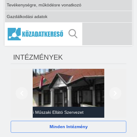
Tevékenységre, működésre vonatkozó
Gazdálkodási adatok
INTÉZMÉNYEK
Előző
Következő
Gazdasági Műszaki Ellátó Szervezet
Héví
Minden Intézmény