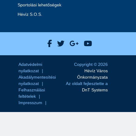
Sportolási lehetőségek
Hévíz S.O.S.
Hévíz Város Facebook
Hévíz Város X
Hévíz Város Goog
Hévíz Város 
Adatvédelmi
Copyright © 2026
nyilatkozat
Hévíz Város
Akadálymentesítési
Önkormányzata
nyilatkozat
Az oldalt fejlesztette a
Felhasználási
DnT Systems
feltételek
Impresszum