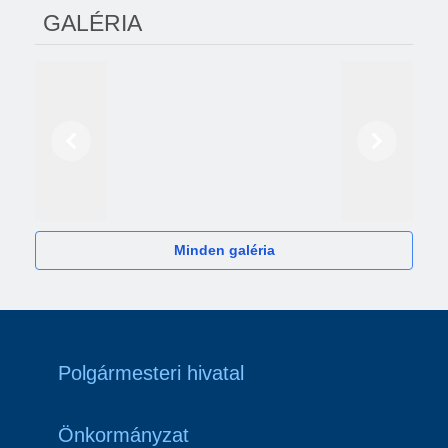
GALÉRIA
Előző
Következő
2024
Minden galéria
Polgármesteri hivatal
Önkormányzat