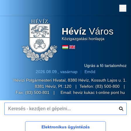
Me
Hévíz
Város
Közigazgatási honlapja
Ugrás a fő tartalomhoz
2026.08.09., vasárnap
Emőd
Hévízi Polgármesteri Hivatal, 8380 Hévíz, Kossuth Lajos u. 1.
8381 Hévíz, Pf.:120
Telefon:
(83) 500-800
Fax: (83) 500-801
Email:
heviz kukac t-online pont hu
Keresés - kezdjen el gépelni...
Elektronikus ügyintézés