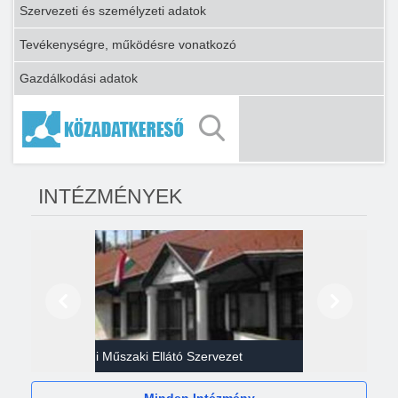
Szervezeti és személyzeti adatok
Tevékenységre, működésre vonatkozó
Gazdálkodási adatok
INTÉZMÉNYEK
Előző
Következő
Gazdasági Műszaki Ellátó Szervezet
Héví