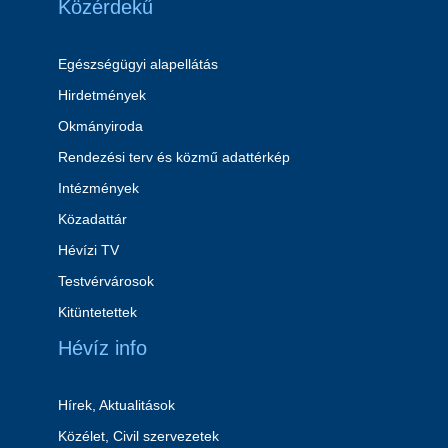
Közérdekű
Egészségügyi alapellátás
Hirdetmények
Okmányiroda
Rendezési terv és közmű adattérkép
Intézmények
Közadattár
Hévízi TV
Testvérvárosok
Kitüntetettek
Hévíz info
Hírek, Aktualitások
Közélet, Civil szervezetek