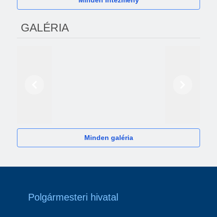
Minden Intézmény
GALÉRIA
Előző
Következő
2024
Minden galéria
Polgármesteri hivatal