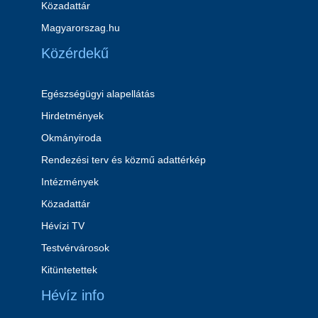
Közadattár
Magyarorszag.hu
Közérdekű
Egészségügyi alapellátás
Hirdetmények
Okmányiroda
Rendezési terv és közmű adattérkép
Intézmények
Közadattár
Hévízi TV
Testvérvárosok
Kitüntetettek
Hévíz info