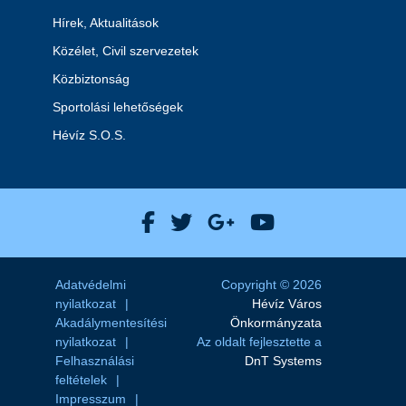
Hírek, Aktualitások
Közélet, Civil szervezetek
Közbiztonság
Sportolási lehetőségek
Hévíz S.O.S.
Hévíz Város Facebook
Hévíz Város X
Hévíz Város Goog
Hévíz Város 
Adatvédelmi
Copyright © 2026
nyilatkozat
Hévíz Város
Akadálymentesítési
Önkormányzata
nyilatkozat
Az oldalt fejlesztette a
Felhasználási
DnT Systems
feltételek
Impresszum