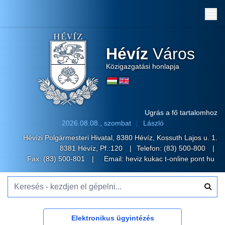
Me
Hévíz
Város
Közigazgatási honlapja
Ugrás a fő tartalomhoz
2026.08.08., szombat
László
Hévízi Polgármesteri Hivatal, 8380 Hévíz, Kossuth Lajos u. 1.
8381 Hévíz, Pf.:120
Telefon:
(83) 500-800
Fax: (83) 500-801
Email:
heviz kukac t-online pont hu
Keresés - kezdjen el gépelni...
Elektronikus ügyintézés