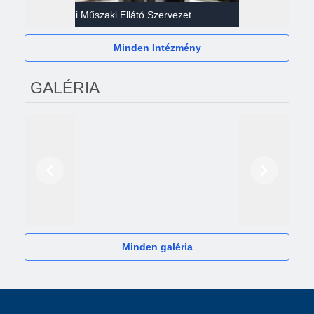
Gazdasági Műszaki Ellátó Szervezet
Héví
Minden Intézmény
GALÉRIA
Előző
Következő
2024
Minden galéria