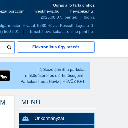
Ugrás a fő tartalomhoz
vizariport.com
invest.heviz.hu
hevizbike.hu
2026.08.07., péntek
Ibolya
olgármesteri Hivatal, 8380 Hévíz, Kossuth Lajos u. 1.
83) 500-801
Email:
heviz kukac t-online pont hu
Elektronikus ügyintézés
Tájékozódjon itt a parkolás
működéséről és elérhetőségeiről:
Parkolási Iroda Hévíz | HÉVÜZ KFT.
MENÜ
EM
Önkormányzat