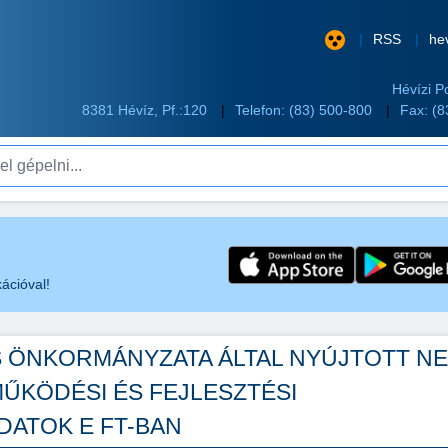
RSS
he
Hévízi P
8381 Hévíz, Pf.:120
Telefon:
(83) 500-800
Fax: (
pelni...
ációval!
S ÖNKORMÁNYZATA ÁLTAL NYÚJTOTT N
MŰKÖDÉSI ÉS FEJLESZTÉSI
DATOK E FT-BAN