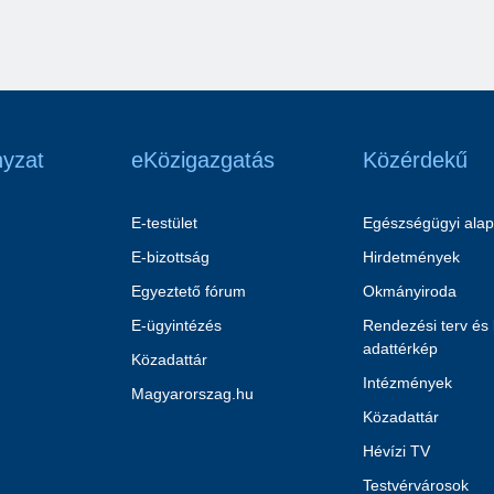
yzat
eKözigazgatás
Közérdekű
E-testület
Egészségügyi alap
E-bizottság
Hirdetmények
Egyeztető fórum
Okmányiroda
E-ügyintézés
Rendezési terv és
adattérkép
Közadattár
Intézmények
Magyarorszag.hu
Közadattár
Hévízi TV
Testvérvárosok