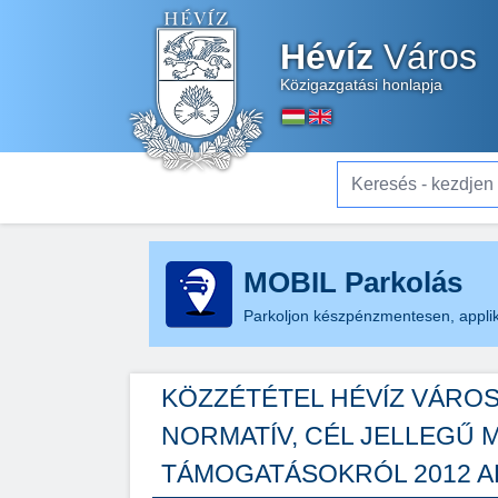
Hévíz
Város
Közigazgatási honlapja
Keresés - kezdjen el gé
MOBIL Parkolás
Parkoljon készpénzmentesen, applik
KÖZZÉTÉTEL HÉVÍZ VÁRO
NORMATÍV, CÉL JELLEGŰ 
TÁMOGATÁSOKRÓL 2012 A