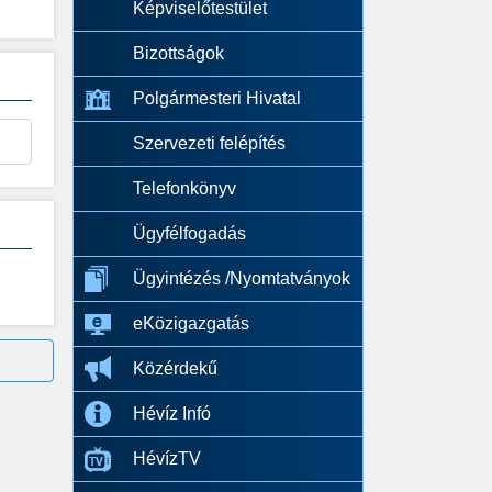
Képviselőtestület
Bizottságok
Polgármesteri Hivatal
Szervezeti felépítés
Telefonkönyv
Ügyfélfogadás
Ügyintézés /Nyomtatványok
eKözigazgatás
Közérdekű
Hévíz Infó
HévízTV