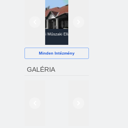
Előző
Következő
Gazdasági Műszaki Ellátó
Szervezet
Hévízi Televízió Kft.
Minden Intézmény
GALÉRIA
Előző
Következő
2024. októberétől