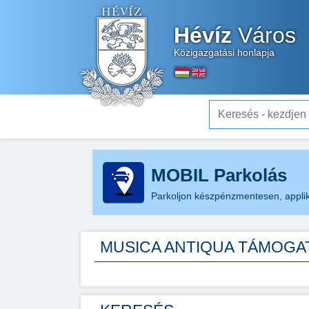
Hévíz
Város
Közigazgatási honlapja
Keresés - kezdjen el gé
MOBIL Parkolás
Parkoljon készpénzmentesen, applik
MUSICA ANTIQUA TÁMOGA