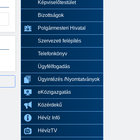
Képviselőtestület
Bizottságok
Polgármesteri Hivatal
Szervezeti felépítés
Telefonkönyv
Ügyfélfogadás
Ügyintézés /Nyomtatványok
eKözigazgatás
Közérdekű
Hévíz Infó
HévízTV