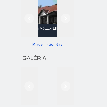
Előző
Következő
Gazdasági Műszaki Ellátó
Szervezet
Hévízi Televízió Kft.
Minden Intézmény
GALÉRIA
Előző
Következő
2024. októberétől