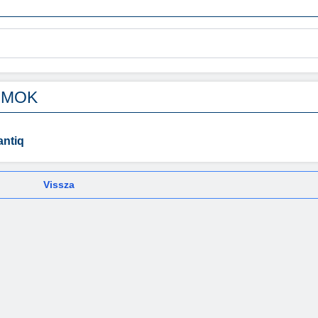
UMOK
antiq
Vissza