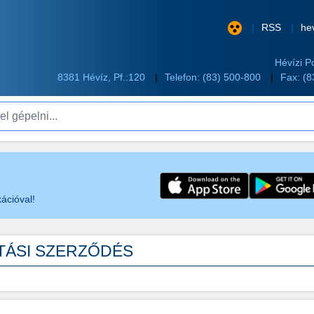
RSS
he
Hévízi P
8381 Hévíz, Pf.:120
Telefon:
(83) 500-800
Fax: (
pelni...
ációval!
TÁSI SZERZŐDÉS