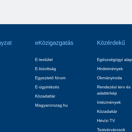
yzat
eKözigazgatás
Közérdekű
E-testület
Egészségügyi alap
E-bizottság
Hirdetmények
Egyeztető fórum
Okmányiroda
E-ügyintézés
Rendezési terv és
adattérkép
Közadattár
Intézmények
Magyarorszag.hu
Közadattár
Hévízi TV
Testvérvárosok