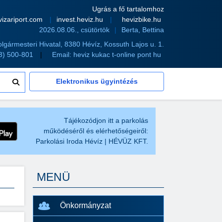
Ugrás a fő tartalomhoz
vizariport.com
invest.heviz.hu
hevizbike.hu
2026.08.06., csütörtök
Berta, Bettina
olgármesteri Hivatal, 8380 Hévíz, Kossuth Lajos u. 1.
83) 500-801
Email:
heviz kukac t-online pont hu
Elektronikus ügyintézés
Tájékozódjon itt a parkolás
működéséről és elérhetőségeiről:
Parkolási Iroda Hévíz | HÉVÜZ KFT.
MENÜ
Önkormányzat