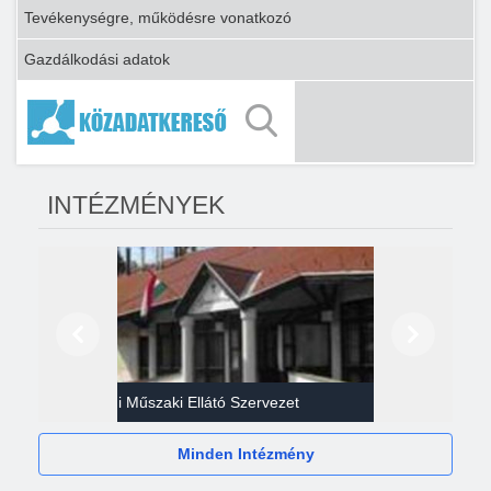
Tevékenységre, működésre vonatkozó
Gazdálkodási adatok
INTÉZMÉNYEK
Előző
Következő
Gazdasági Műszaki Ellátó Szervezet
Héví
Minden Intézmény