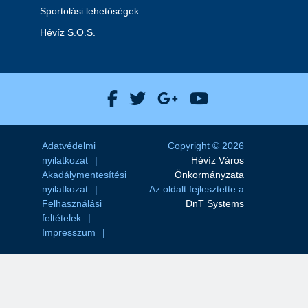
Sportolási lehetőségek
Hévíz S.O.S.
Hévíz Város Facebook
Hévíz Város X
Hévíz Város Goog
Hévíz Város 
Adatvédelmi
Copyright © 2026
nyilatkozat
Hévíz Város
Akadálymentesítési
Önkormányzata
nyilatkozat
Az oldalt fejlesztette a
Felhasználási
DnT Systems
feltételek
Impresszum