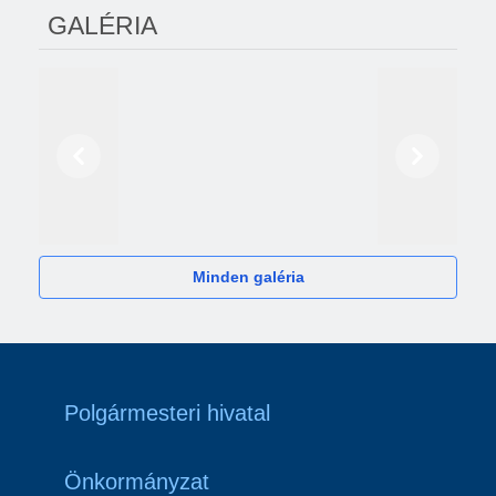
GALÉRIA
Előző
Következő
2024
Minden galéria
Polgármesteri hivatal
Önkormányzat