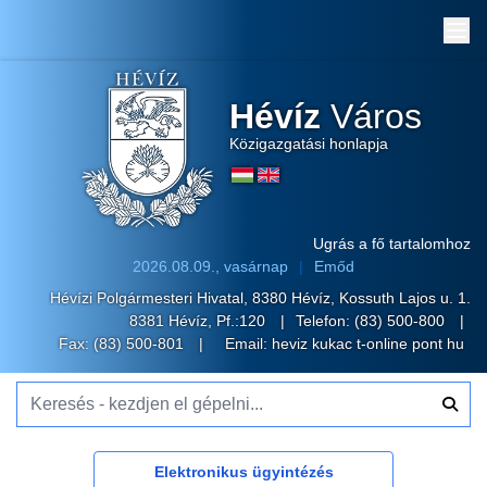
Me
Hévíz
Város
Közigazgatási honlapja
Ugrás a fő tartalomhoz
2026.08.09., vasárnap
Emőd
Hévízi Polgármesteri Hivatal, 8380 Hévíz, Kossuth Lajos u. 1.
8381 Hévíz, Pf.:120
Telefon:
(83) 500-800
Fax: (83) 500-801
Email:
heviz kukac t-online pont hu
Keresés - kezdjen el gépelni...
Elektronikus ügyintézés