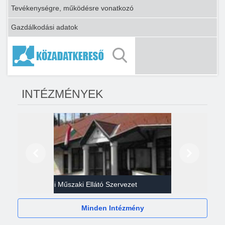
Tevékenységre, működésre vonatkozó
Gazdálkodási adatok
INTÉZMÉNYEK
Előző
Következő
Gazdasági Műszaki Ellátó Szervezet
Héví
Minden Intézmény