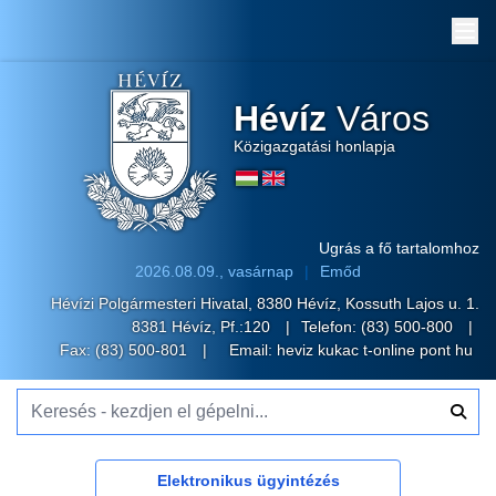
Me
Hévíz
Város
Közigazgatási honlapja
Ugrás a fő tartalomhoz
2026.08.09., vasárnap
Emőd
Hévízi Polgármesteri Hivatal, 8380 Hévíz, Kossuth Lajos u. 1.
8381 Hévíz, Pf.:120
Telefon:
(83) 500-800
Fax: (83) 500-801
Email:
heviz kukac t-online pont hu
Keresés - kezdjen el gépelni...
Elektronikus ügyintézés