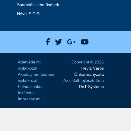
Sportolási lehetőségek
Hévíz S.O.S.
Hévíz Város Facebook
Hévíz Város X
Hévíz Város Goog
Hévíz Város 
Adatvédelmi
Copyright © 2026
nyilatkozat
Hévíz Város
Akadálymentesítési
Önkormányzata
nyilatkozat
Az oldalt fejlesztette a
Felhasználási
DnT Systems
feltételek
Impresszum