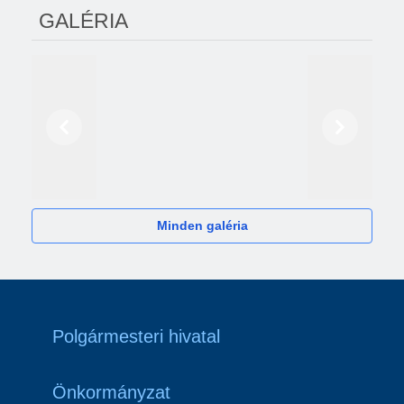
GALÉRIA
Előző
Következő
2024
Minden galéria
Polgármesteri hivatal
Önkormányzat