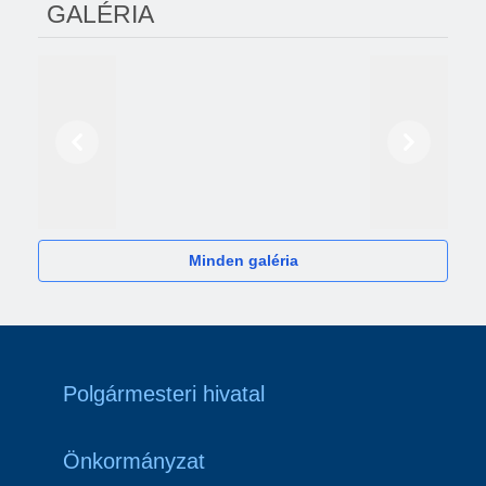
GALÉRIA
Előző
Következő
2024
Minden galéria
Polgármesteri hivatal
Önkormányzat