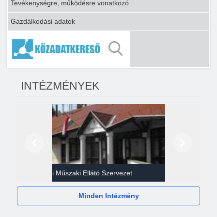
Tevékenységre, működésre vonatkozó
Gazdálkodási adatok
INTÉZMÉNYEK
Előző
Következő
Gazdasági Műszaki Ellátó Szervezet
Héví
Minden Intézmény