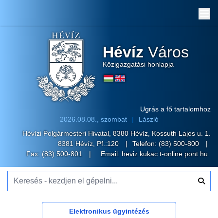
Me
Hévíz
Város
Közigazgatási honlapja
Ugrás a fő tartalomhoz
2026.08.08., szombat
László
Hévízi Polgármesteri Hivatal, 8380 Hévíz, Kossuth Lajos u. 1.
8381 Hévíz, Pf.:120
Telefon:
(83) 500-800
Fax: (83) 500-801
Email:
heviz kukac t-online pont hu
Keresés - kezdjen el gépelni...
Elektronikus ügyintézés