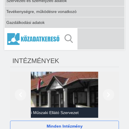
Szervezeti és személyzeti adatok
Tevékenységre, működésre vonatkozó
Gazdálkodási adatok
INTÉZMÉNYEK
Előző
Következő
Gazdasági Műszaki Ellátó Szervezet
Héví
Minden Intézmény