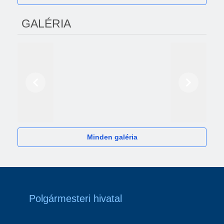
GALÉRIA
Előző
Következő
2024
Minden galéria
Polgármesteri hivatal