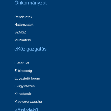
Önkormányzat
Rendeletek
Határozatok
SZMSZ
Munkaterv
eKözigazgatás
E-testület
E-bizottság
Egyeztető fórum
E-ügyintézés
Közadattár
Magyarorszag.hu
Közérdekű