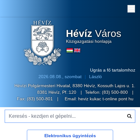
Me
Hévíz
Város
Közigazgatási honlapja
Ugrás a fő tartalomhoz
2026.08.08., szombat
László
Hévízi Polgármesteri Hivatal, 8380 Hévíz, Kossuth Lajos u. 1.
8381 Hévíz, Pf.:120
Telefon:
(83) 500-800
Fax: (83) 500-801
Email:
heviz kukac t-online pont hu
Keresés - kezdjen el gépelni...
Elektronikus ügyintézés