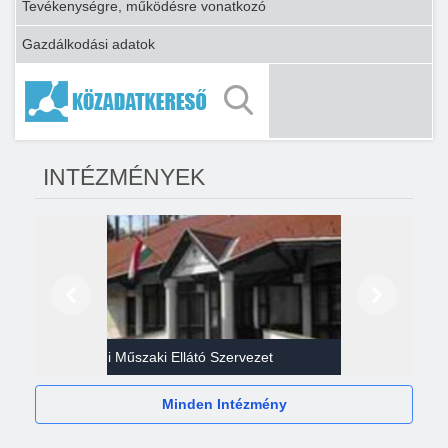
Tevékenységre, működésre vonatkozó
Gazdálkodási adatok
INTÉZMÉNYEK
Előző
Következő
Gazdasági Műszaki Ellátó Szervezet
Héví
Minden Intézmény