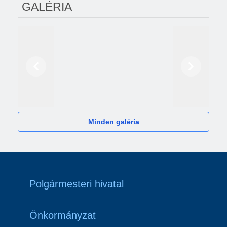
GALÉRIA
Előző
Következő
2024
Minden galéria
Polgármesteri hivatal
Önkormányzat