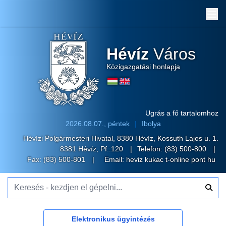
Me
Hévíz
Város
Közigazgatási honlapja
Ugrás a fő tartalomhoz
2026.08.07., péntek
Ibolya
Hévízi Polgármesteri Hivatal, 8380 Hévíz, Kossuth Lajos u. 1.
8381 Hévíz, Pf.:120
Telefon:
(83) 500-800
Fax: (83) 500-801
Email:
heviz kukac t-online pont hu
Keresés - kezdjen el gépelni...
Elektronikus ügyintézés