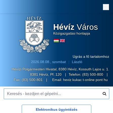
Me
Hévíz
Város
Közigazgatási honlapja
Ugrás a fő tartalomhoz
2026.08.08., szombat
László
Hévízi Polgármesteri Hivatal, 8380 Hévíz, Kossuth Lajos u. 1.
8381 Hévíz, Pf.:120
Telefon:
(83) 500-800
Fax: (83) 500-801
Email:
heviz kukac t-online pont hu
Keresés - kezdjen el gépelni...
Elektronikus ügyintézés