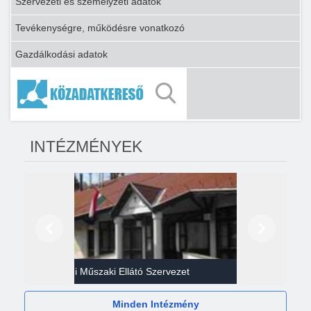
Szervezeti és személyzeti adatok
Tevékenységre, működésre vonatkozó
Gazdálkodási adatok
INTÉZMÉNYEK
Előző
Következő
Gazdasági Műszaki Ellátó Szervezet
Héví
Minden Intézmény