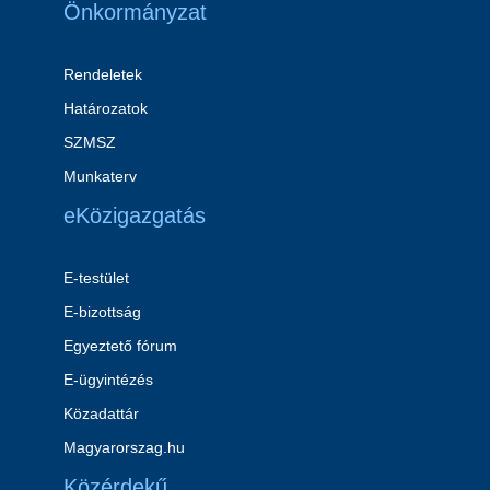
Önkormányzat
Rendeletek
Határozatok
SZMSZ
Munkaterv
eKözigazgatás
E-testület
E-bizottság
Egyeztető fórum
E-ügyintézés
Közadattár
Magyarorszag.hu
Közérdekű