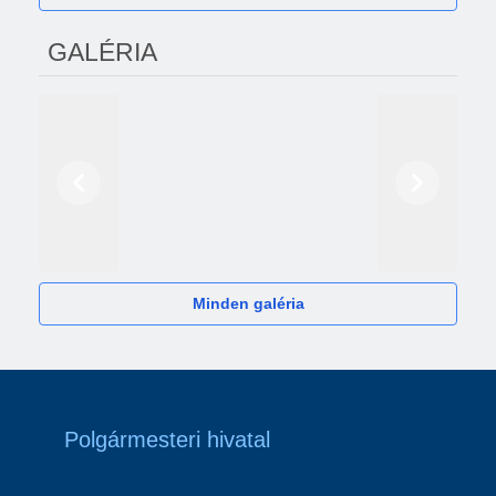
GALÉRIA
Előző
Következő
2024
Minden galéria
Polgármesteri hivatal