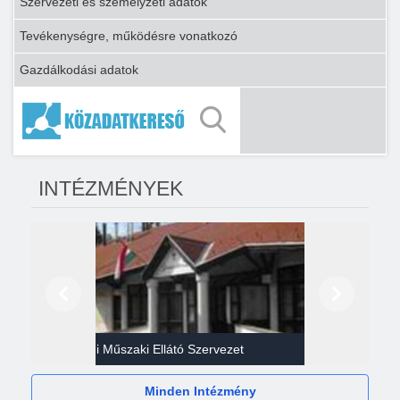
Szervezeti és személyzeti adatok
Tevékenységre, működésre vonatkozó
Gazdálkodási adatok
INTÉZMÉNYEK
Előző
Következő
Gazdasági Műszaki Ellátó Szervezet
Héví
Minden Intézmény