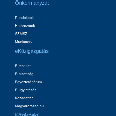
Önkormányzat
Rendeletek
Határozatok
SZMSZ
Munkaterv
eKözigazgatás
E-testület
E-bizottság
Egyeztető fórum
E-ügyintézés
Közadattár
Magyarorszag.hu
Közérdekű