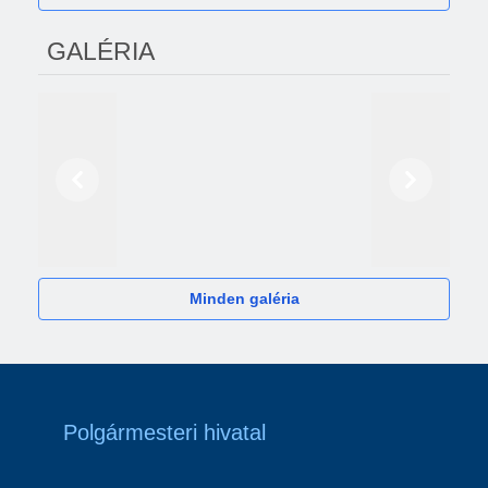
GALÉRIA
Előző
Következő
2024
Minden galéria
Polgármesteri hivatal