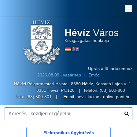
Me
Hévíz
Város
Közigazgatási honlapja
Ugrás a fő tartalomhoz
2026.08.09., vasárnap
Emőd
Hévízi Polgármesteri Hivatal, 8380 Hévíz, Kossuth Lajos u. 1.
8381 Hévíz, Pf.:120
Telefon:
(83) 500-800
Fax: (83) 500-801
Email:
heviz kukac t-online pont hu
Keresés - kezdjen el gépelni...
Elektronikus ügyintézés