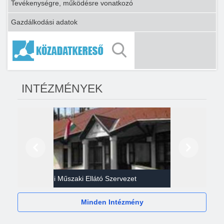
Tevékenységre, működésre vonatkozó
Gazdálkodási adatok
INTÉZMÉNYEK
Előző
Következő
Gazdasági Műszaki Ellátó Szervezet
Héví
Minden Intézmény