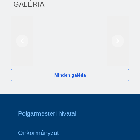
GALÉRIA
Előző
Következő
2024
Minden galéria
Polgármesteri hivatal
Önkormányzat