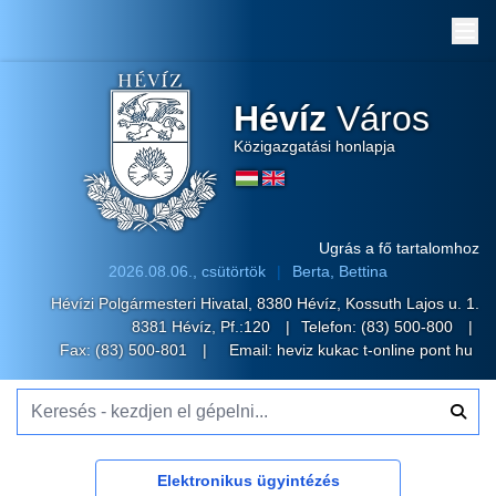
Me
Hévíz
Város
Közigazgatási honlapja
Ugrás a fő tartalomhoz
2026.08.06., csütörtök
Berta, Bettina
Hévízi Polgármesteri Hivatal, 8380 Hévíz, Kossuth Lajos u. 1.
8381 Hévíz, Pf.:120
Telefon:
(83) 500-800
Fax: (83) 500-801
Email:
heviz kukac t-online pont hu
Keresés - kezdjen el gépelni...
Elektronikus ügyintézés