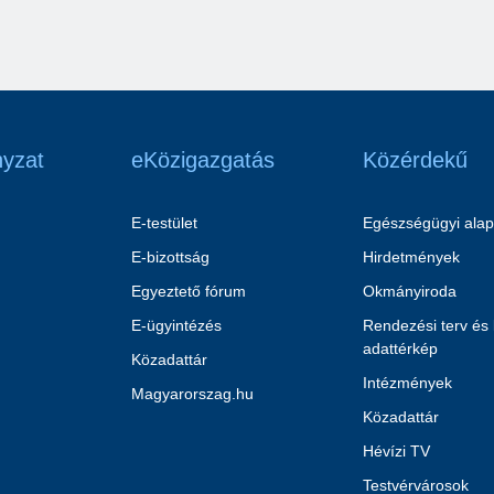
yzat
eKözigazgatás
Közérdekű
E-testület
Egészségügyi alap
E-bizottság
Hirdetmények
Egyeztető fórum
Okmányiroda
E-ügyintézés
Rendezési terv és
adattérkép
Közadattár
Intézmények
Magyarorszag.hu
Közadattár
Hévízi TV
Testvérvárosok