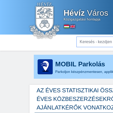
Hévíz
Város
Közigazgatási honlapja
Keresés - kezdjen el gé
MOBIL Parkolás
Parkoljon készpénzmentesen, applik
AZ ÉVES STATISZTIKAI ÖS
ÉVES KÖZBESZERZÉSEKRŐL A
AJÁNLATKÉRŐK VONATKOZ