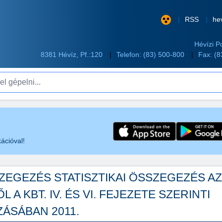
RSS
he
Hévízi P
8381 Hévíz, Pf.:120
Telefon:
(83) 500-800
Fax: (
pelni...
ációval!
SZEGEZÉS STATISZTIKAI ÖSSZEGEZÉS AZ
 KBT. IV. ÉS VI. FEJEZETE SZERINTI
ÁSÁBAN 2011.