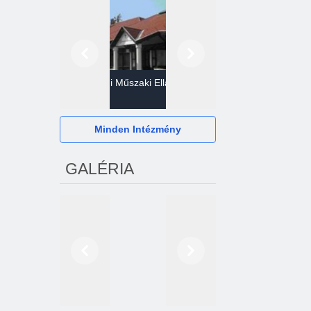
Előző
Következő
Gazdasági Műszaki Ellátó
Szervezet
Hévízi Televízió Kft.
Minden Intézmény
GALÉRIA
Előző
Következő
2024. októberétől