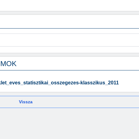
UMOK
klet_eves_statisztikai_osszegezes-klasszikus_2011
Vissza