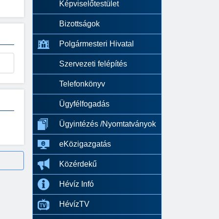
Képviselőtestület
Bizottságok
Polgármesteri Hivatal
Szervezeti felépítés
Telefonkönyv
Ügyfélfogadás
Ügyintézés /Nyomtatványok
eKözigazgatás
Közérdekű
Hévíz Infó
HévízTV