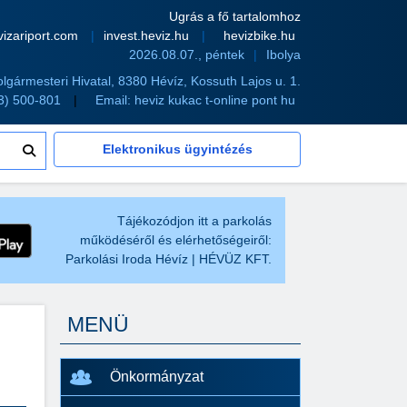
Ugrás a fő tartalomhoz
vizariport.com
invest.heviz.hu
hevizbike.hu
2026.08.07., péntek
Ibolya
olgármesteri Hivatal, 8380 Hévíz, Kossuth Lajos u. 1.
83) 500-801
Email:
heviz kukac t-online pont hu
Elektronikus ügyintézés
Tájékozódjon itt a parkolás
működéséről és elérhetőségeiről:
Parkolási Iroda Hévíz | HÉVÜZ KFT.
MENÜ
Önkormányzat