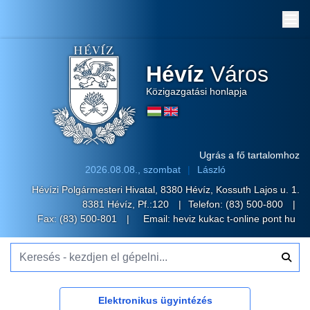
Me
Hévíz
Város
Közigazgatási honlapja
Ugrás a fő tartalomhoz
2026.08.08., szombat
László
Hévízi Polgármesteri Hivatal, 8380 Hévíz, Kossuth Lajos u. 1.
8381 Hévíz, Pf.:120
Telefon:
(83) 500-800
Fax: (83) 500-801
Email:
heviz kukac t-online pont hu
Keresés - kezdjen el gépelni...
Elektronikus ügyintézés