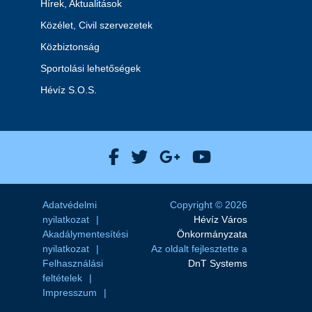
Hírek, Aktualitások
Közélet, Civil szervezetek
Közbiztonság
Sportolási lehetőségek
Hévíz S.O.S.
Hévíz Város Facebook
Hévíz Város X
Hévíz Város Goog
Hévíz Város 
Adatvédelmi
Copyright © 2026
nyilatkozat
Hévíz Város
Akadálymentesítési
Önkormányzata
nyilatkozat
Az oldalt fejlesztette a
Felhasználási
DnT Systems
feltételek
Impresszum