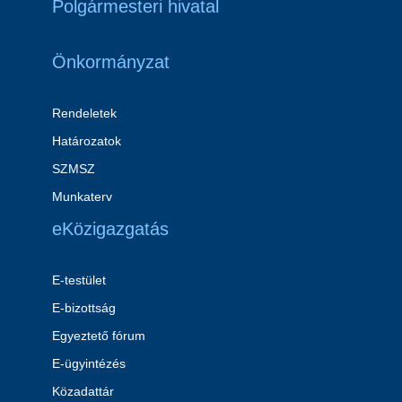
Polgármesteri hivatal
Önkormányzat
Rendeletek
Határozatok
SZMSZ
Munkaterv
eKözigazgatás
E-testület
E-bizottság
Egyeztető fórum
E-ügyintézés
Közadattár