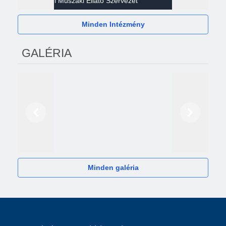
Gazdasági Műszaki Ellátó Szervezet
Héví
Minden Intézmény
GALÉRIA
Előző
Következő
2024
Minden galéria