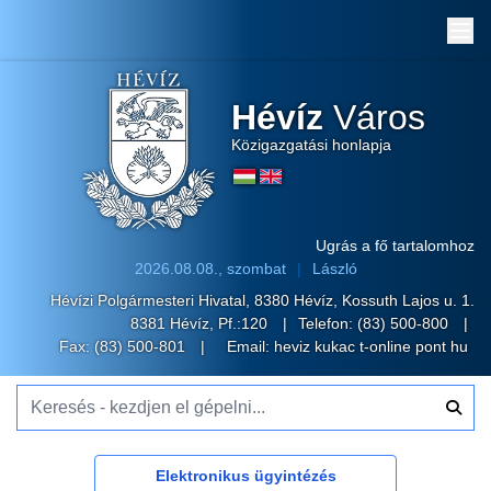
Me
Hévíz
Város
Közigazgatási honlapja
Ugrás a fő tartalomhoz
2026.08.08., szombat
László
Hévízi Polgármesteri Hivatal, 8380 Hévíz, Kossuth Lajos u. 1.
8381 Hévíz, Pf.:120
Telefon:
(83) 500-800
Fax: (83) 500-801
Email:
heviz kukac t-online pont hu
Keresés - kezdjen el gépelni...
Elektronikus ügyintézés