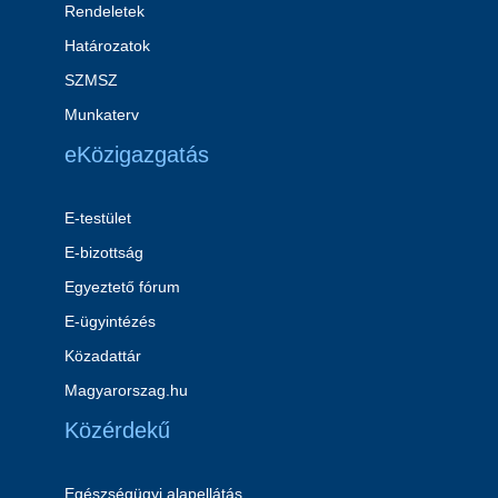
Rendeletek
Határozatok
SZMSZ
Munkaterv
eKözigazgatás
E-testület
E-bizottság
Egyeztető fórum
E-ügyintézés
Közadattár
Magyarorszag.hu
Közérdekű
Egészségügyi alapellátás