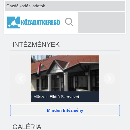
Gazdálkodási adatok
INTÉZMÉNYEK
Előző
Következő
Gazdasági Műszaki Ellátó Szervezet
Héví
Minden Intézmény
GALÉRIA