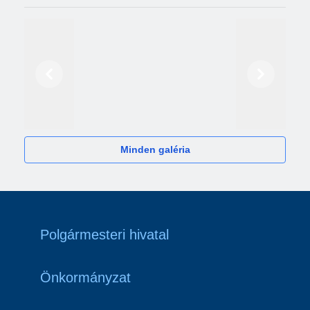
Előző
Következő
2024
Minden galéria
Polgármesteri hivatal
Önkormányzat