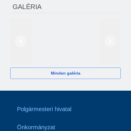
GALÉRIA
Előző
Következő
2024
Minden galéria
Polgármesteri hivatal
Önkormányzat