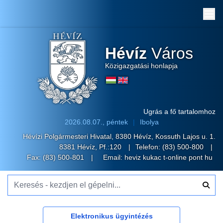
Me
Hévíz
Város
Közigazgatási honlapja
Ugrás a fő tartalomhoz
2026.08.07., péntek
Ibolya
Hévízi Polgármesteri Hivatal, 8380 Hévíz, Kossuth Lajos u. 1.
8381 Hévíz, Pf.:120
Telefon:
(83) 500-800
Fax: (83) 500-801
Email:
heviz kukac t-online pont hu
Keresés - kezdjen el gépelni...
Elektronikus ügyintézés