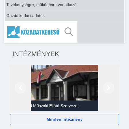
Tevékenységre, működésre vonatkozó
Gazdálkodási adatok
INTÉZMÉNYEK
Előző
Következő
Gazdasági Műszaki Ellátó Szervezet
Héví
Minden Intézmény