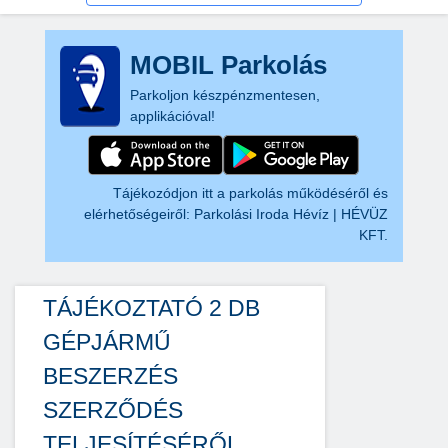
MOBIL Parkolás
Parkoljon készpénzmentesen,
applikációval!
Tájékozódjon itt a parkolás működéséről és
elérhetőségeiről:
Parkolási Iroda Hévíz | HÉVÜZ
KFT.
TÁJÉKOZTATÓ 2 DB
GÉPJÁRMŰ
BESZERZÉS
SZERZŐDÉS
TELJESÍTÉSÉRŐL