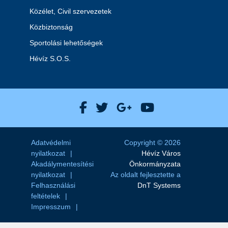
Közélet, Civil szervezetek
Közbiztonság
Sportolási lehetőségek
Hévíz S.O.S.
Hévíz Város Facebook
Hévíz Város X
Hévíz Város Goog
Hévíz Város 
Adatvédelmi
Copyright © 2026
nyilatkozat
Hévíz Város
Akadálymentesítési
Önkormányzata
nyilatkozat
Az oldalt fejlesztette a
Felhasználási
DnT Systems
feltételek
Impresszum