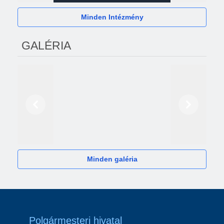
Minden Intézmény
GALÉRIA
Előző
Következő
2024
Minden galéria
Polgármesteri hivatal