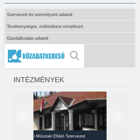
Szervezeti és személyzeti adatok
Tevékenységre, működésre vonatkozó
Gazdálkodási adatok
INTÉZMÉNYEK
Előző
Következő
Gazdasági Műszaki Ellátó Szervezet
Héví