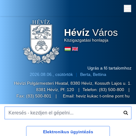
Me
Hévíz
Város
Közigazgatási honlapja
Ugrás a fő tartalomhoz
2026.08.06., csütörtök
Berta, Bettina
Hévízi Polgármesteri Hivatal, 8380 Hévíz, Kossuth Lajos u. 1.
8381 Hévíz, Pf.:120
Telefon:
(83) 500-800
Fax: (83) 500-801
Email:
heviz kukac t-online pont hu
Keresés - kezdjen el gépelni...
Elektronikus ügyintézés