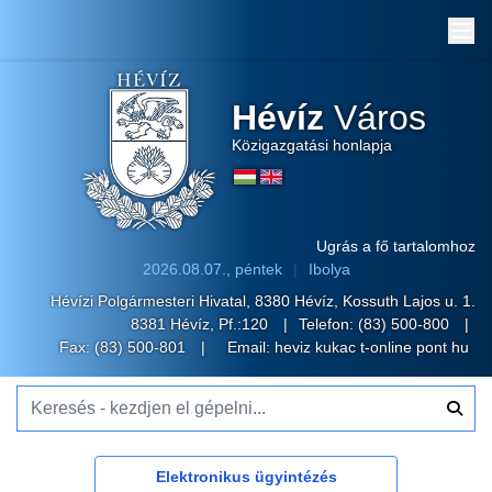
Me
Hévíz
Város
Közigazgatási honlapja
Ugrás a fő tartalomhoz
2026.08.07., péntek
Ibolya
Hévízi Polgármesteri Hivatal, 8380 Hévíz, Kossuth Lajos u. 1.
8381 Hévíz, Pf.:120
Telefon:
(83) 500-800
Fax: (83) 500-801
Email:
heviz kukac t-online pont hu
Keresés - kezdjen el gépelni...
Elektronikus ügyintézés