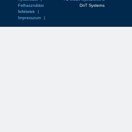
Felhasználási
DnT Systems
feltételek
Impresszum