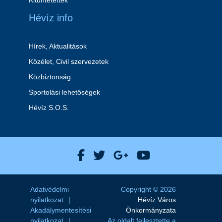
Kitüntetettek
Hévíz info
Hírek, Aktualitások
Közélet, Civil szervezetek
Közbiztonság
Sportolási lehetőségek
Hévíz S.O.S.
Hévíz Város Facebook
Hévíz Város X
Hévíz Város Goog
Hévíz Város 
Adatvédelmi
Copyright © 2026
nyilatkozat
Hévíz Város
Akadálymentesítési
Önkormányzata
nyilatkozat
Az oldalt fejlesztette a