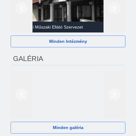
Előző
Következő
Gazdasági Műszaki Ellátó Szervezet
Héví
Minden Intézmény
GALÉRIA
Előző
Következő
2024
Minden galéria