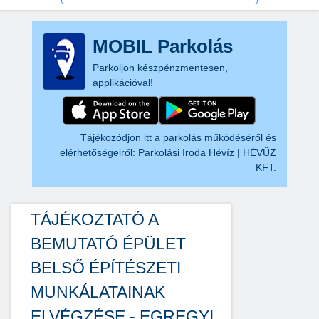
MOBIL Parkolás
Parkoljon készpénzmentesen,
applikációval!
Tájékozódjon itt a parkolás működéséről és
elérhetőségeiről:
Parkolási Iroda Hévíz | HÉVÜZ
KFT.
TÁJÉKOZTATÓ A
BEMUTATÓ ÉPÜLET
BELSŐ ÉPÍTÉSZETI
MUNKÁLATAINAK
ELVÉGZÉSE - EGREGYI