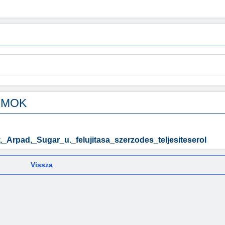
UMOK
_Arpad,_Sugar_u._felujitasa_szerzodes_teljesiteserol
Vissza