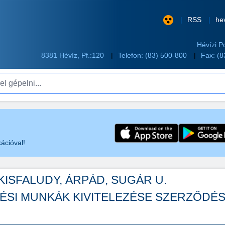
RSS
he
Hévízi P
8381 Hévíz, Pf.:120
Telefon:
(83) 500-800
Fax: (
pelni...
ációval!
KISFALUDY, ÁRPÁD, SUGÁR U.
TÉSI MUNKÁK KIVITELEZÉSE SZERZŐDÉ