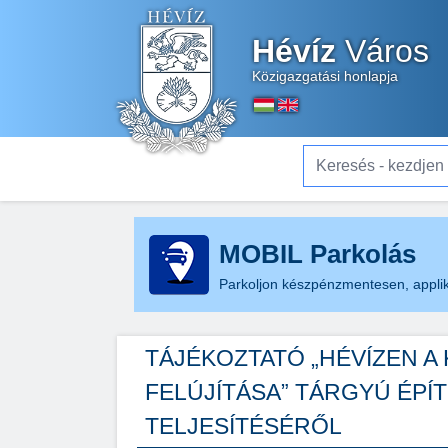
Hévíz
Város
Közigazgatási honlapja
Keresés - kezdjen el gé
MOBIL Parkolás
Parkoljon készpénzmentesen, applik
TÁJÉKOZTATÓ „HÉVÍZEN A 
FELÚJÍTÁSA” TÁRGYÚ ÉPÍ
TELJESÍTÉSÉRŐL