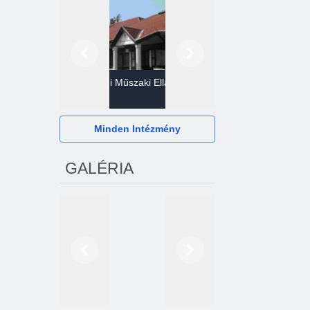
Előző
Következő
Gazdasági Műszaki Ellátó
Szervezet
Hévízi Televízió Kft.
Minden Intézmény
GALÉRIA
Előző
Következő
2024. októberétől