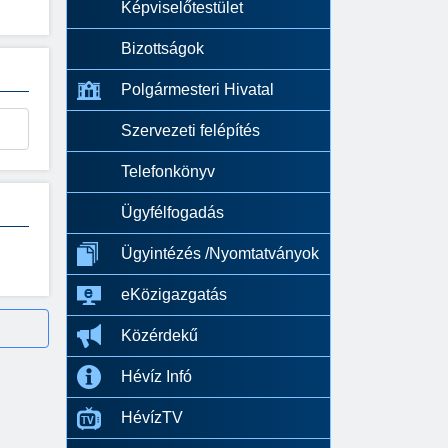
Képviselőtestület
Bizottságok
Polgármesteri Hivatal
Szervezeti felépítés
Telefonkönyv
Ügyfélfogadás
Ügyintézés /Nyomtatványok
eKözigazgatás
Közérdekű
Hévíz Infó
HévízTV