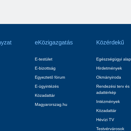
yzat
eKözigazgatás
Közérdekű
E-testület
Egészségügyi alap
E-bizottság
Hirdetmények
Egyeztető fórum
Okmányiroda
E-ügyintézés
Rendezési terv és
adattérkép
Közadattár
Intézmények
Magyarorszag.hu
Közadattár
Hévízi TV
Testvérvárosok