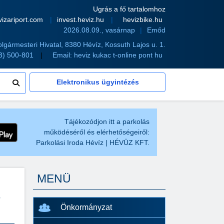
Ugrás a fő tartalomhoz
vizariport.com
invest.heviz.hu
hevizbike.hu
2026.08.09., vasárnap
Emőd
olgármesteri Hivatal, 8380 Hévíz, Kossuth Lajos u. 1.
83) 500-801
Email:
heviz kukac t-online pont hu
Elektronikus ügyintézés
Tájékozódjon itt a parkolás
működéséről és elérhetőségeiről:
Parkolási Iroda Hévíz | HÉVÜZ KFT.
MENÜ
S
Önkormányzat