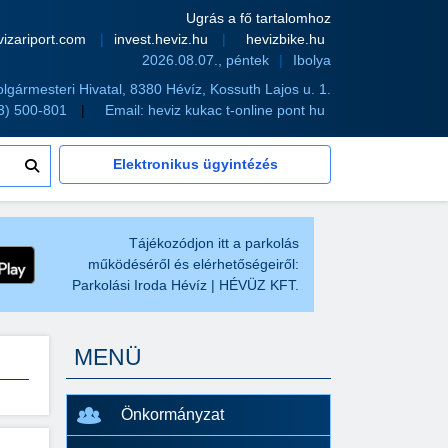
Ugrás a fő tartalomhoz
vizariport.com
invest.heviz.hu
hevizbike.hu
2026.08.07., péntek
Ibolya
olgármesteri Hivatal, 8380 Hévíz, Kossuth Lajos u. 1.
83) 500-801
Email:
heviz kukac t-online pont hu
Elektronikus ügyintézés
Tájékozódjon itt a parkolás
működéséről és elérhetőségeiről:
Parkolási Iroda Hévíz | HÉVÜZ KFT.
MENÜ
Önkormányzat