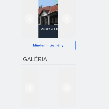
Előző
Következő
Gazdasági Műszaki Ellátó
Szervezet
Hévízi Televízió Kft.
Minden Intézmény
GALÉRIA
Előző
Következő
2024. októberétől