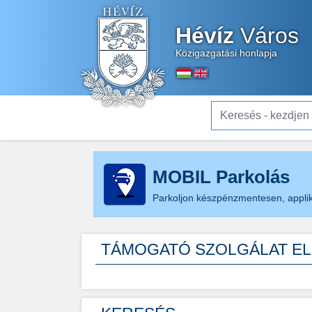
Hévíz
Város
Közigazgatási honlapja
Keresés - kezdjen el gé
MOBIL Parkolás
Parkoljon készpénzmentesen, applik
TÁMOGATÓ SZOLGÁLAT EL