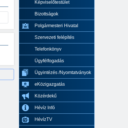
Képviselőtestület
Bizottságok
Polgármesteri Hivatal
Szervezeti felépítés
Telefonkönyv
Ügyfélfogadás
Ügyintézés /Nyomtatványok
eKözigazgatás
Közérdekű
Hévíz Infó
HévízTV