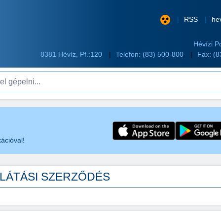
RSS
he
Hévízi P
8381 Hévíz, Pf.:120
Telefon:
(83) 500-800
Fax: (
pelni...
ációval!
LÁTÁSI SZERZŐDÉS