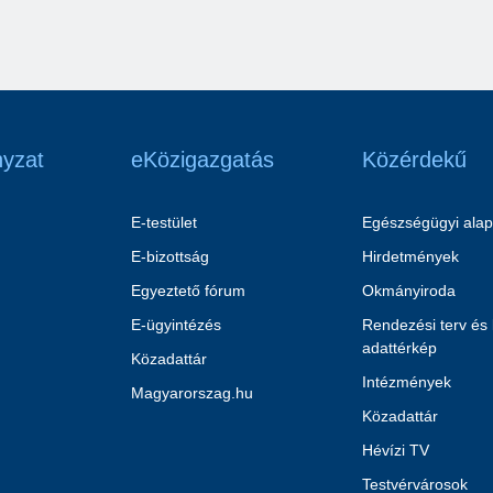
yzat
eKözigazgatás
Közérdekű
E-testület
Egészségügyi alap
E-bizottság
Hirdetmények
Egyeztető fórum
Okmányiroda
E-ügyintézés
Rendezési terv és
adattérkép
Közadattár
Intézmények
Magyarorszag.hu
Közadattár
Hévízi TV
Testvérvárosok