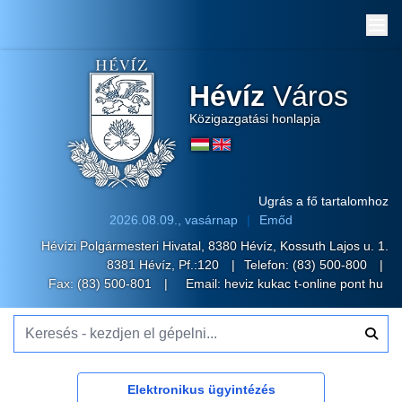
Me
Hévíz
Város
Közigazgatási honlapja
Ugrás a fő tartalomhoz
2026.08.09., vasárnap
Emőd
Hévízi Polgármesteri Hivatal, 8380 Hévíz, Kossuth Lajos u. 1.
8381 Hévíz, Pf.:120
Telefon:
(83) 500-800
Fax: (83) 500-801
Email:
heviz kukac t-online pont hu
Keresés - kezdjen el gépelni...
Elektronikus ügyintézés