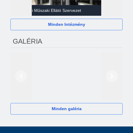
Gazdasági Műszaki Ellátó Szervezet
Héví
Minden Intézmény
GALÉRIA
Előző
Következő
2024
Minden galéria