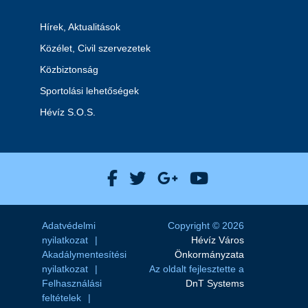
Hírek, Aktualitások
Közélet, Civil szervezetek
Közbiztonság
Sportolási lehetőségek
Hévíz S.O.S.
Hévíz Város Facebook
Hévíz Város X
Hévíz Város Goog
Hévíz Város 
Adatvédelmi
Copyright © 2026
nyilatkozat
Hévíz Város
Akadálymentesítési
Önkormányzata
nyilatkozat
Az oldalt fejlesztette a
Felhasználási
DnT Systems
feltételek