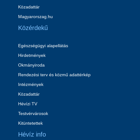
Közadattár
Magyarorszag.hu
Közérdekű
Egészségügyi alapellátás
Hirdetmények
Okmányiroda
Rendezési terv és közmű adattérkép
Intézmények
Közadattár
Hévízi TV
Testvérvárosok
Kitüntetettek
Hévíz info